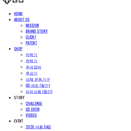
HOME
ABOUT US
MISSION
BRAND STORY
CLIENT
PATENT
SHOP
악력기
완력기
푸쉬업바
추감기
상체 운동기구
GD 세트 (할인)
리퍼상품 (할인)
STORY
CHALLENGE
GD CREW
VIDEOS
EVENT
2026 여름 SALE