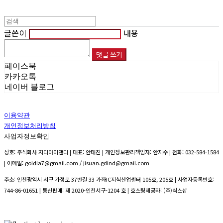
글쓴이
내용
댓글 쓰기
페이스북
카카오톡
네이버 블로그
이용약관
개인정보처리방침
사업자정보확인
상호: 주식회사 지디아이앤디 | 대표: 안태진 | 개인정보관리책임자: 안지수 | 전화: 032-584-1584
| 이메일: goldia7@gmail.com / jisuan.gdind@gmail.com
주소: 인천광역시 서구 가정로 37번길 33 가좌IC지식산업센터 105호, 205호 | 사업자등록번호:
744-86-01651
| 통신판매:
제 2020-인천서구-1204 호
| 호스팅제공자: (주)식스샵