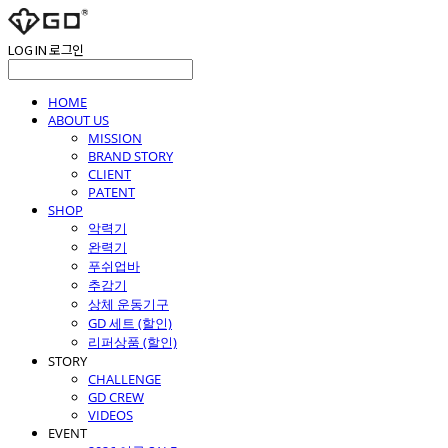
LOG IN
로그인
HOME
ABOUT US
MISSION
BRAND STORY
CLIENT
PATENT
SHOP
악력기
완력기
푸쉬업바
추감기
상체 운동기구
GD 세트 (할인)
리퍼상품 (할인)
STORY
CHALLENGE
GD CREW
VIDEOS
EVENT