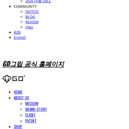
2026 여름 SALE
COMMUNITY
NOTICE
BLOG
REVIEW
Q&A
B2B
English
GD그립 공식 홈페이지
HOME
ABOUT US
MISSION
BRAND STORY
CLIENT
PATENT
SHOP