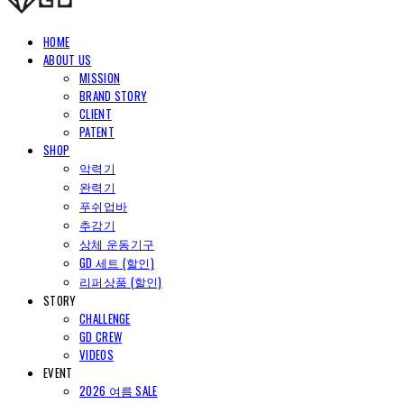
HOME
ABOUT US
MISSION
BRAND STORY
CLIENT
PATENT
SHOP
악력기
완력기
푸쉬업바
추감기
상체 운동기구
GD 세트 (할인)
리퍼상품 (할인)
STORY
CHALLENGE
GD CREW
VIDEOS
EVENT
2026 여름 SALE