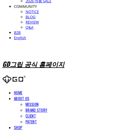
2026 여름 SALE
COMMUNITY
NOTICE
BLOG
REVIEW
Q&A
B2B
English
GD그립 공식 홈페이지
HOME
ABOUT US
MISSION
BRAND STORY
CLIENT
PATENT
SHOP