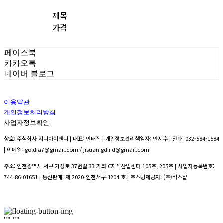
제목
가격
페이스북
카카오톡
네이버 블로그
이용약관
개인정보처리방침
사업자정보확인
상호: 주식회사 지디아이앤디 | 대표: 안태진 | 개인정보관리책임자: 안지수 | 전화: 032-584-1584
| 이메일: goldia7@gmail.com / jisuan.gdind@gmail.com
주소: 인천광역시 서구 가정로 37번길 33 가좌IC지식산업센터 105호, 205호 | 사업자등록번호:
744-86-01651
| 통신판매:
제 2020-인천서구-1204 호
| 호스팅제공자: (주)식스샵
"
" "
"