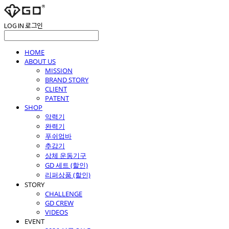
LOG IN
로그인
HOME
ABOUT US
MISSION
BRAND STORY
CLIENT
PATENT
SHOP
악력기
완력기
푸쉬업바
추감기
상체 운동기구
GD 세트 (할인)
리퍼상품 (할인)
STORY
CHALLENGE
GD CREW
VIDEOS
EVENT