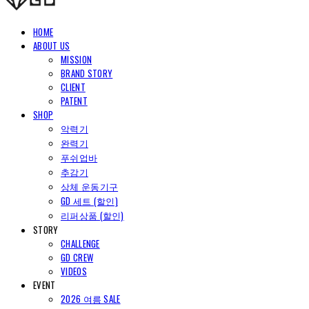
HOME
ABOUT US
MISSION
BRAND STORY
CLIENT
PATENT
SHOP
악력기
완력기
푸쉬업바
추감기
상체 운동기구
GD 세트 (할인)
리퍼상품 (할인)
STORY
CHALLENGE
GD CREW
VIDEOS
EVENT
2026 여름 SALE