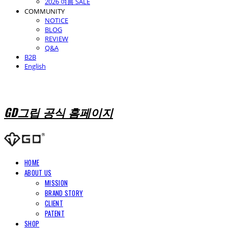
2026 여름 SALE
COMMUNITY
NOTICE
BLOG
REVIEW
Q&A
B2B
English
GD그립 공식 홈페이지
HOME
ABOUT US
MISSION
BRAND STORY
CLIENT
PATENT
SHOP