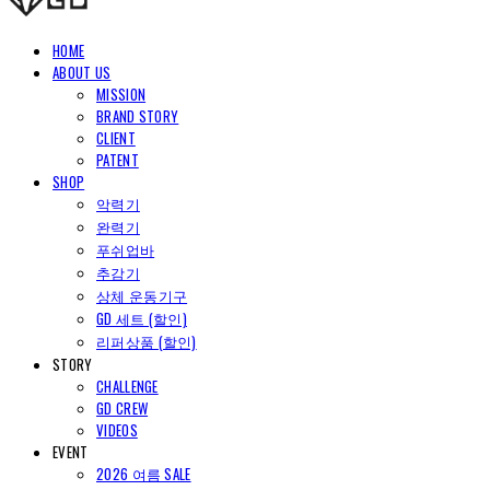
HOME
ABOUT US
MISSION
BRAND STORY
CLIENT
PATENT
SHOP
악력기
완력기
푸쉬업바
추감기
상체 운동기구
GD 세트 (할인)
리퍼상품 (할인)
STORY
CHALLENGE
GD CREW
VIDEOS
EVENT
2026 여름 SALE