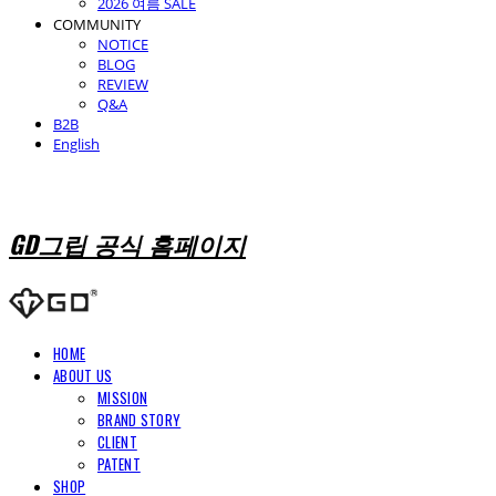
2026 여름 SALE
COMMUNITY
NOTICE
BLOG
REVIEW
Q&A
B2B
English
GD그립 공식 홈페이지
HOME
ABOUT US
MISSION
BRAND STORY
CLIENT
PATENT
SHOP