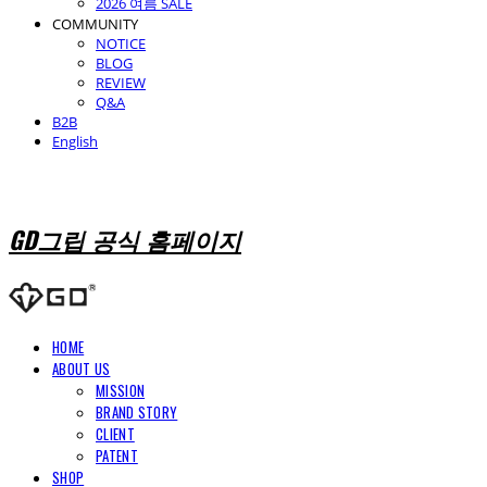
2026 여름 SALE
COMMUNITY
NOTICE
BLOG
REVIEW
Q&A
B2B
English
GD그립 공식 홈페이지
HOME
ABOUT US
MISSION
BRAND STORY
CLIENT
PATENT
SHOP