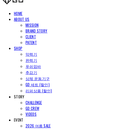
HOME
ABOUT US
MISSION
BRAND STORY
CLIENT
PATENT
SHOP
악력기
완력기
푸쉬업바
추감기
상체 운동기구
GD 세트 (할인)
리퍼상품 (할인)
STORY
CHALLENGE
GD CREW
VIDEOS
EVENT
2026 여름 SALE