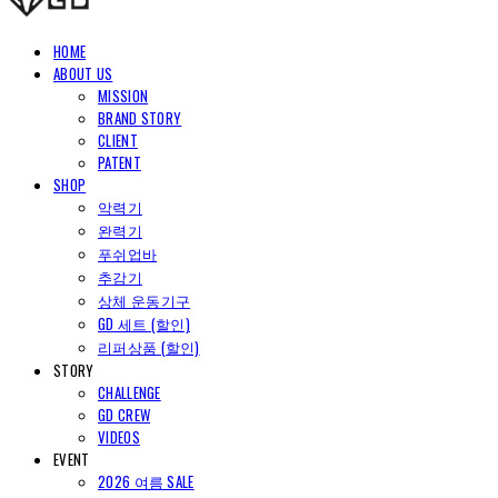
HOME
ABOUT US
MISSION
BRAND STORY
CLIENT
PATENT
SHOP
악력기
완력기
푸쉬업바
추감기
상체 운동기구
GD 세트 (할인)
리퍼상품 (할인)
STORY
CHALLENGE
GD CREW
VIDEOS
EVENT
2026 여름 SALE