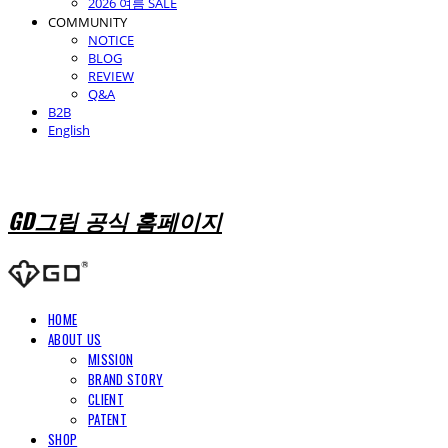
2026 여름 SALE
COMMUNITY
NOTICE
BLOG
REVIEW
Q&A
B2B
English
GD그립 공식 홈페이지
HOME
ABOUT US
MISSION
BRAND STORY
CLIENT
PATENT
SHOP