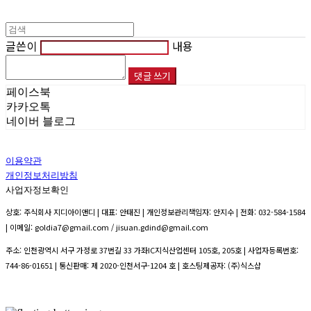
글쓴이
내용
댓글 쓰기
페이스북
카카오톡
네이버 블로그
이용약관
개인정보처리방침
사업자정보확인
상호: 주식회사 지디아이앤디 | 대표: 안태진 | 개인정보관리책임자: 안지수 | 전화: 032-584-1584
| 이메일: goldia7@gmail.com / jisuan.gdind@gmail.com
주소: 인천광역시 서구 가정로 37번길 33 가좌IC지식산업센터 105호, 205호 | 사업자등록번호:
744-86-01651
| 통신판매:
제 2020-인천서구-1204 호
| 호스팅제공자: (주)식스샵