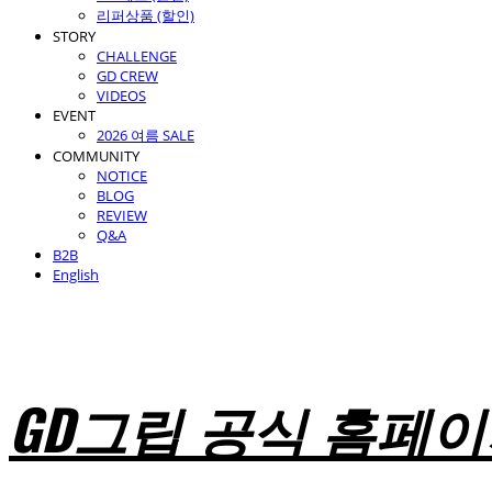
리퍼상품 (할인)
STORY
CHALLENGE
GD CREW
VIDEOS
EVENT
2026 여름 SALE
COMMUNITY
NOTICE
BLOG
REVIEW
Q&A
B2B
English
GD그립 공식 홈페