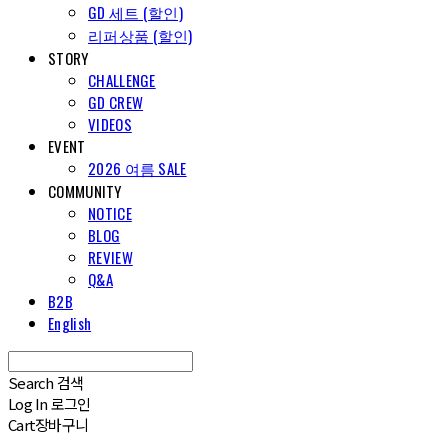
GD 세트 (할인)
리퍼상품 (할인)
STORY
CHALLENGE
GD CREW
VIDEOS
EVENT
2026 여름 SALE
COMMUNITY
NOTICE
BLOG
REVIEW
Q&A
B2B
English
Search
검색
Log In
로그인
Cart
장바구니