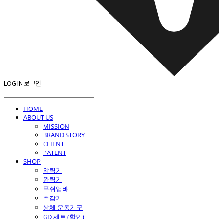
LOG IN
로그인
HOME
ABOUT US
MISSION
BRAND STORY
CLIENT
PATENT
SHOP
악력기
완력기
푸쉬업바
추감기
상체 운동기구
GD 세트 (할인)