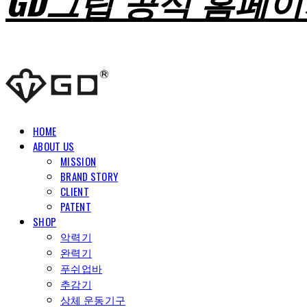
GD그립 공식 홈페
HOME
ABOUT US
MISSION
BRAND STORY
CLIENT
PATENT
SHOP
악력기
완력기
푸쉬업바
추감기
상체 운동기구