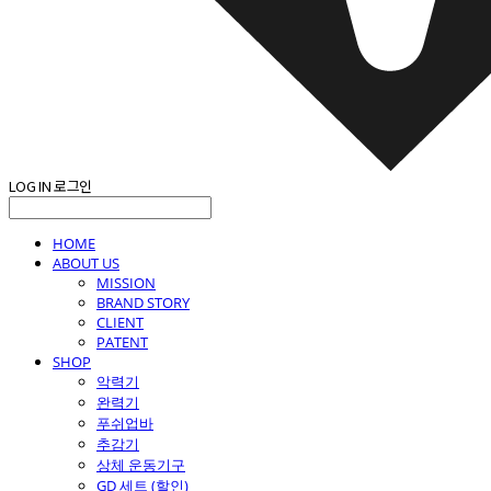
LOG IN
로그인
HOME
ABOUT US
MISSION
BRAND STORY
CLIENT
PATENT
SHOP
악력기
완력기
푸쉬업바
추감기
상체 운동기구
GD 세트 (할인)