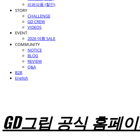
리퍼상품 (할인)
STORY
CHALLENGE
GD CREW
VIDEOS
EVENT
2026 여름 SALE
COMMUNITY
NOTICE
BLOG
REVIEW
Q&A
B2B
English
GD그립 공식 홈페