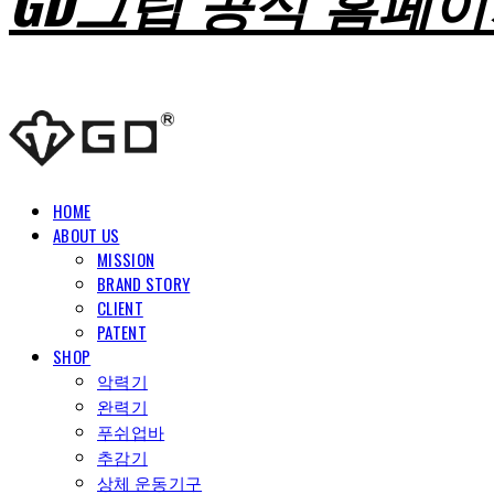
GD그립 공식 홈페
HOME
ABOUT US
MISSION
BRAND STORY
CLIENT
PATENT
SHOP
악력기
완력기
푸쉬업바
추감기
상체 운동기구