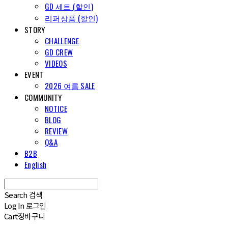
GD 세트 (할인)
리퍼상품 (할인)
STORY
CHALLENGE
GD CREW
VIDEOS
EVENT
2026 여름 SALE
COMMUNITY
NOTICE
BLOG
REVIEW
Q&A
B2B
English
Search
검색
Log In
로그인
Cart
장바구니