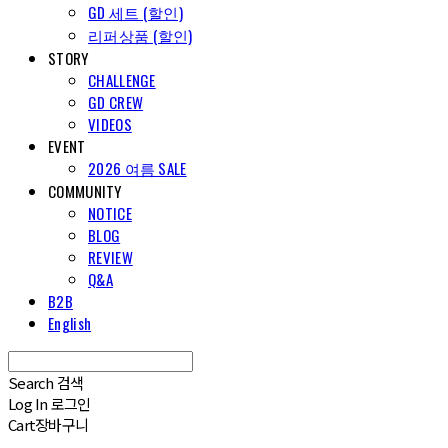
GD 세트 (할인)
리퍼상품 (할인)
STORY
CHALLENGE
GD CREW
VIDEOS
EVENT
2026 여름 SALE
COMMUNITY
NOTICE
BLOG
REVIEW
Q&A
B2B
English
Search
검색
Log In
로그인
Cart
장바구니