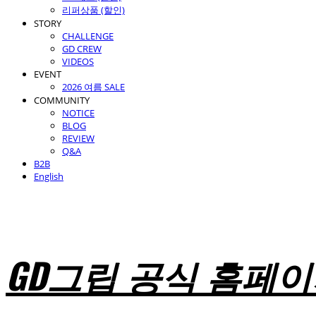
리퍼상품 (할인)
STORY
CHALLENGE
GD CREW
VIDEOS
EVENT
2026 여름 SALE
COMMUNITY
NOTICE
BLOG
REVIEW
Q&A
B2B
English
GD그립 공식 홈페