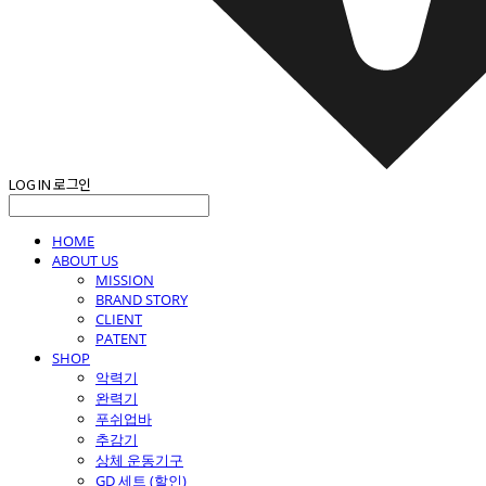
LOG IN
로그인
HOME
ABOUT US
MISSION
BRAND STORY
CLIENT
PATENT
SHOP
악력기
완력기
푸쉬업바
추감기
상체 운동기구
GD 세트 (할인)