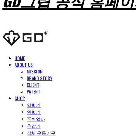
GD그립 공식 홈페
HOME
ABOUT US
MISSION
BRAND STORY
CLIENT
PATENT
SHOP
악력기
완력기
푸쉬업바
추감기
상체 운동기구