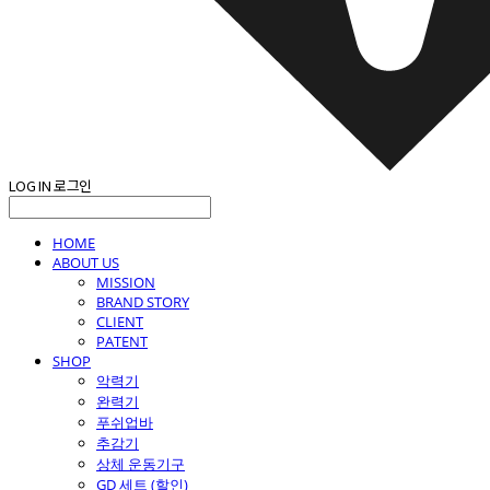
LOG IN
로그인
HOME
ABOUT US
MISSION
BRAND STORY
CLIENT
PATENT
SHOP
악력기
완력기
푸쉬업바
추감기
상체 운동기구
GD 세트 (할인)