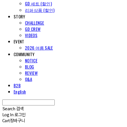
GD 세트 (할인)
리퍼상품 (할인)
STORY
CHALLENGE
GD CREW
VIDEOS
EVENT
2026 여름 SALE
COMMUNITY
NOTICE
BLOG
REVIEW
Q&A
B2B
English
Search
검색
Log In
로그인
Cart
장바구니