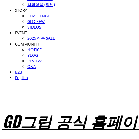
리퍼상품 (할인)
STORY
CHALLENGE
GD CREW
VIDEOS
EVENT
2026 여름 SALE
COMMUNITY
NOTICE
BLOG
REVIEW
Q&A
B2B
English
GD그립 공식 홈페