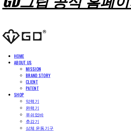
GD그립 공식 홈페
HOME
ABOUT US
MISSION
BRAND STORY
CLIENT
PATENT
SHOP
악력기
완력기
푸쉬업바
추감기
상체 운동기구