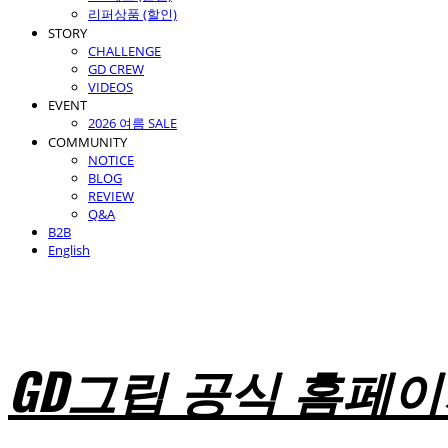
리퍼상품 (할인)
STORY
CHALLENGE
GD CREW
VIDEOS
EVENT
2026 여름 SALE
COMMUNITY
NOTICE
BLOG
REVIEW
Q&A
B2B
English
GD그립 공식 홈페