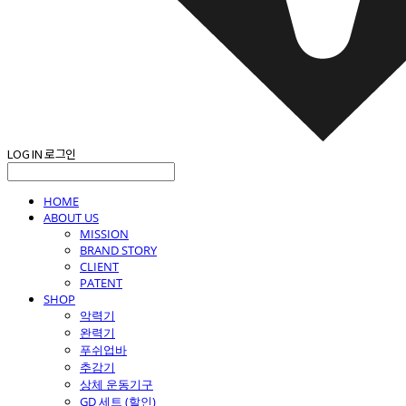
LOG IN
로그인
HOME
ABOUT US
MISSION
BRAND STORY
CLIENT
PATENT
SHOP
악력기
완력기
푸쉬업바
추감기
상체 운동기구
GD 세트 (할인)