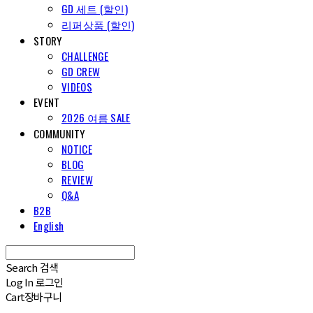
GD 세트 (할인)
리퍼상품 (할인)
STORY
CHALLENGE
GD CREW
VIDEOS
EVENT
2026 여름 SALE
COMMUNITY
NOTICE
BLOG
REVIEW
Q&A
B2B
English
Search
검색
Log In
로그인
Cart
장바구니