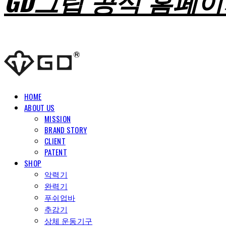
GD그립 공식 홈페
HOME
ABOUT US
MISSION
BRAND STORY
CLIENT
PATENT
SHOP
악력기
완력기
푸쉬업바
추감기
상체 운동기구