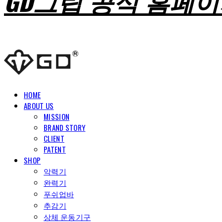
GD그립 공식 홈페
HOME
ABOUT US
MISSION
BRAND STORY
CLIENT
PATENT
SHOP
악력기
완력기
푸쉬업바
추감기
상체 운동기구