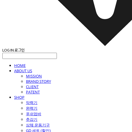
LOG IN
로그인
HOME
ABOUT US
MISSION
BRAND STORY
CLIENT
PATENT
SHOP
악력기
완력기
푸쉬업바
추감기
상체 운동기구
GD 세트 (할인)