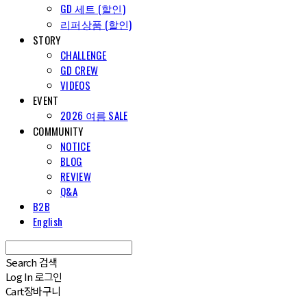
GD 세트 (할인)
리퍼상품 (할인)
STORY
CHALLENGE
GD CREW
VIDEOS
EVENT
2026 여름 SALE
COMMUNITY
NOTICE
BLOG
REVIEW
Q&A
B2B
English
Search
검색
Log In
로그인
Cart
장바구니