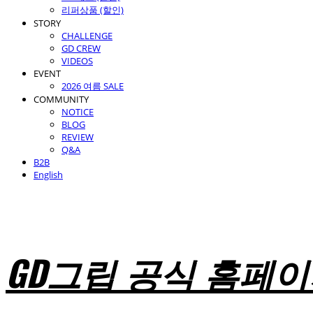
리퍼상품 (할인)
STORY
CHALLENGE
GD CREW
VIDEOS
EVENT
2026 여름 SALE
COMMUNITY
NOTICE
BLOG
REVIEW
Q&A
B2B
English
GD그립 공식 홈페