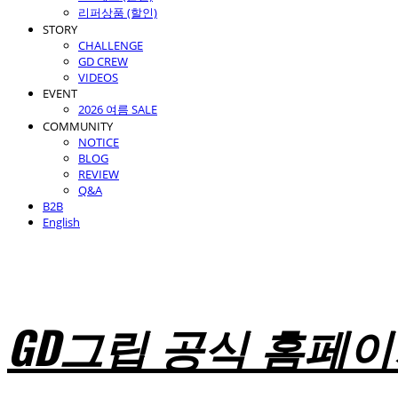
리퍼상품 (할인)
STORY
CHALLENGE
GD CREW
VIDEOS
EVENT
2026 여름 SALE
COMMUNITY
NOTICE
BLOG
REVIEW
Q&A
B2B
English
GD그립 공식 홈페