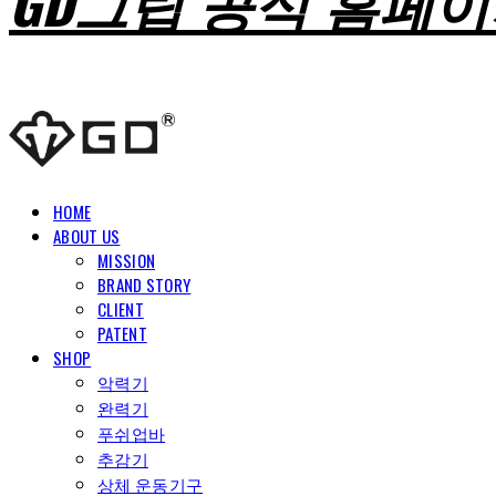
GD그립 공식 홈페
HOME
ABOUT US
MISSION
BRAND STORY
CLIENT
PATENT
SHOP
악력기
완력기
푸쉬업바
추감기
상체 운동기구