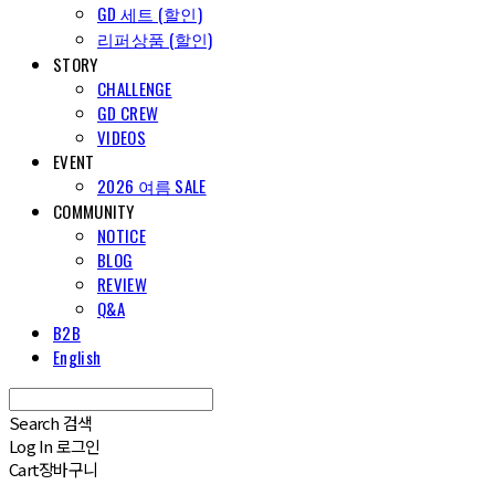
GD 세트 (할인)
리퍼상품 (할인)
STORY
CHALLENGE
GD CREW
VIDEOS
EVENT
2026 여름 SALE
COMMUNITY
NOTICE
BLOG
REVIEW
Q&A
B2B
English
Search
검색
Log In
로그인
Cart
장바구니