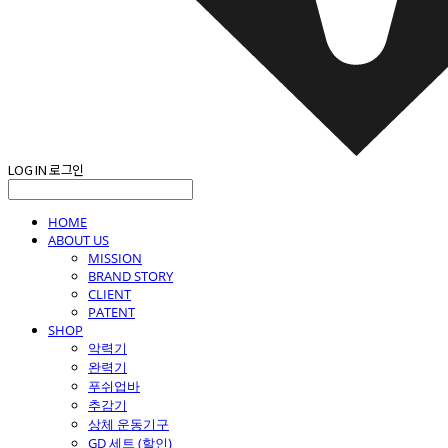
LOG IN
로그인
HOME
ABOUT US
MISSION
BRAND STORY
CLIENT
PATENT
SHOP
악력기
완력기
푸쉬업바
추감기
상체 운동기구
GD 세트 (할인)