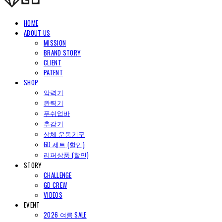
HOME
ABOUT US
MISSION
BRAND STORY
CLIENT
PATENT
SHOP
악력기
완력기
푸쉬업바
추감기
상체 운동기구
GD 세트 (할인)
리퍼상품 (할인)
STORY
CHALLENGE
GD CREW
VIDEOS
EVENT
2026 여름 SALE