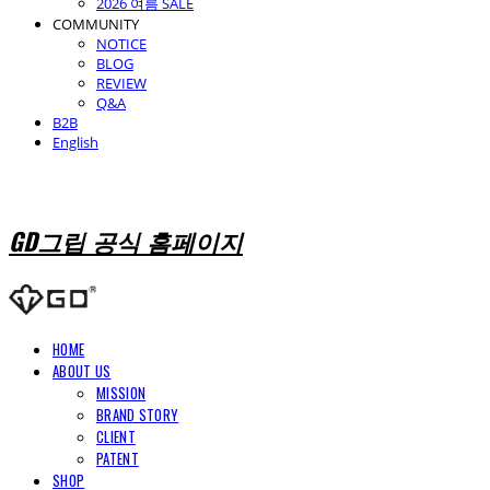
2026 여름 SALE
COMMUNITY
NOTICE
BLOG
REVIEW
Q&A
B2B
English
GD그립 공식 홈페이지
HOME
ABOUT US
MISSION
BRAND STORY
CLIENT
PATENT
SHOP