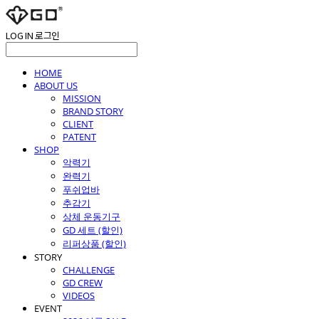
LOG IN
로그인
HOME
ABOUT US
MISSION
BRAND STORY
CLIENT
PATENT
SHOP
악력기
완력기
푸쉬업바
추감기
상체 운동기구
GD 세트 (할인)
리퍼상품 (할인)
STORY
CHALLENGE
GD CREW
VIDEOS
EVENT