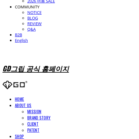
2026 여름 SALE
COMMUNITY
NOTICE
BLOG
REVIEW
Q&A
B2B
English
GD그립 공식 홈페이지
HOME
ABOUT US
MISSION
BRAND STORY
CLIENT
PATENT
SHOP