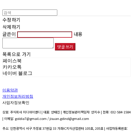
수정하기
삭제하기
글쓴이
내용
댓글 쓰기
목록으로 가기
페이스북
카카오톡
네이버 블로그
이용약관
개인정보처리방침
사업자정보확인
상호: 주식회사 지디아이앤디 | 대표: 안태진 | 개인정보관리책임자: 안지수 | 전화: 032-584-1584
| 이메일: goldia7@gmail.com / jisuan.gdind@gmail.com
주소: 인천광역시 서구 가정로 37번길 33 가좌IC지식산업센터 105호, 205호 | 사업자등록번호: