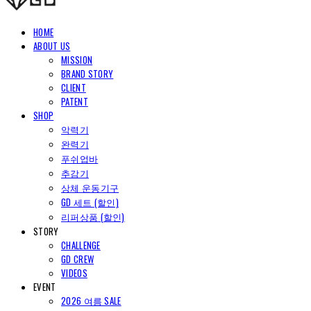
HOME
ABOUT US
MISSION
BRAND STORY
CLIENT
PATENT
SHOP
악력기
완력기
푸쉬업바
추감기
상체 운동기구
GD 세트 (할인)
리퍼상품 (할인)
STORY
CHALLENGE
GD CREW
VIDEOS
EVENT
2026 여름 SALE