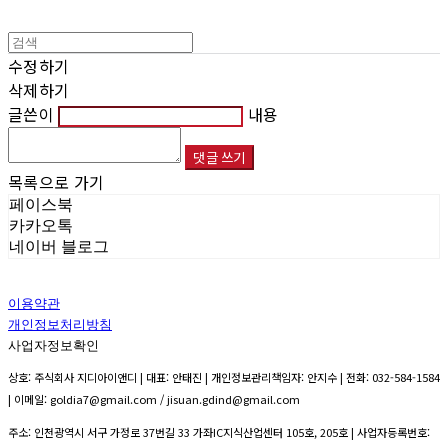
수정하기
삭제하기
글쓴이
내용
댓글 쓰기
목록으로 가기
페이스북
카카오톡
네이버 블로그
이용약관
개인정보처리방침
사업자정보확인
상호: 주식회사 지디아이앤디 | 대표: 안태진 | 개인정보관리책임자: 안지수 | 전화: 032-584-1584
| 이메일: goldia7@gmail.com / jisuan.gdind@gmail.com
주소: 인천광역시 서구 가정로 37번길 33 가좌IC지식산업센터 105호, 205호 | 사업자등록번호: