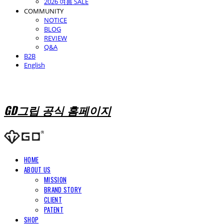
2026 여름 SALE
COMMUNITY
NOTICE
BLOG
REVIEW
Q&A
B2B
English
GD그립 공식 홈페이지
HOME
ABOUT US
MISSION
BRAND STORY
CLIENT
PATENT
SHOP