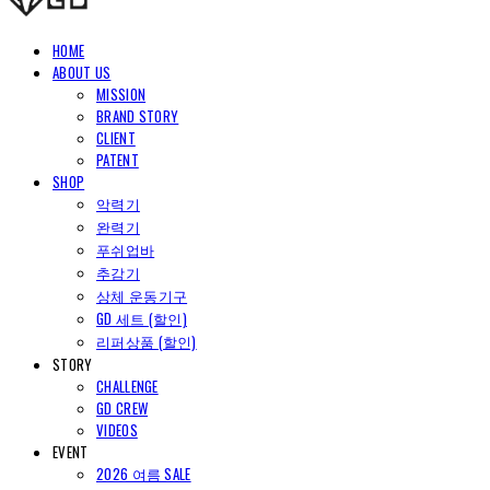
HOME
ABOUT US
MISSION
BRAND STORY
CLIENT
PATENT
SHOP
악력기
완력기
푸쉬업바
추감기
상체 운동기구
GD 세트 (할인)
리퍼상품 (할인)
STORY
CHALLENGE
GD CREW
VIDEOS
EVENT
2026 여름 SALE