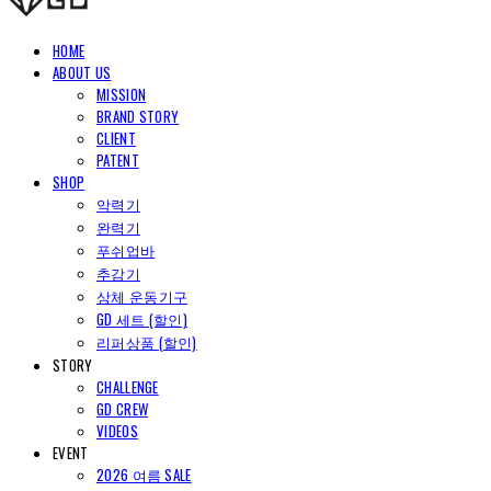
HOME
ABOUT US
MISSION
BRAND STORY
CLIENT
PATENT
SHOP
악력기
완력기
푸쉬업바
추감기
상체 운동기구
GD 세트 (할인)
리퍼상품 (할인)
STORY
CHALLENGE
GD CREW
VIDEOS
EVENT
2026 여름 SALE