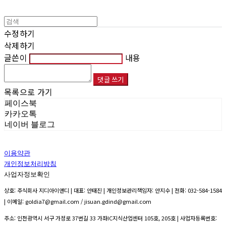
수정하기
삭제하기
글쓴이
내용
댓글 쓰기
목록으로 가기
페이스북
카카오톡
네이버 블로그
이용약관
개인정보처리방침
사업자정보확인
상호: 주식회사 지디아이앤디 | 대표: 안태진 | 개인정보관리책임자: 안지수 | 전화: 032-584-1584
| 이메일: goldia7@gmail.com / jisuan.gdind@gmail.com
주소: 인천광역시 서구 가정로 37번길 33 가좌IC지식산업센터 105호, 205호 | 사업자등록번호: