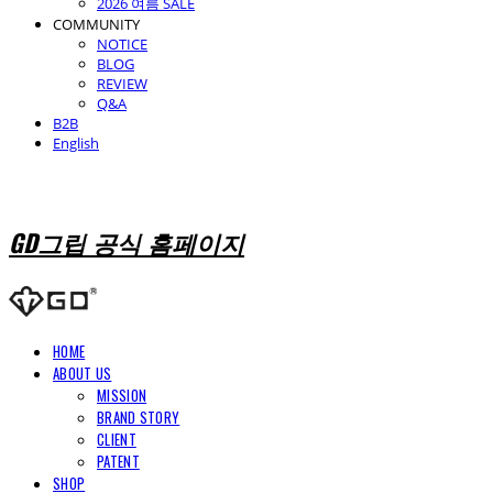
2026 여름 SALE
COMMUNITY
NOTICE
BLOG
REVIEW
Q&A
B2B
English
GD그립 공식 홈페이지
HOME
ABOUT US
MISSION
BRAND STORY
CLIENT
PATENT
SHOP