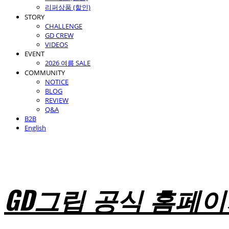
리퍼상품 (할인)
STORY
CHALLENGE
GD CREW
VIDEOS
EVENT
2026 여름 SALE
COMMUNITY
NOTICE
BLOG
REVIEW
Q&A
B2B
English
GD그립 공식 홈페