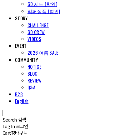
GD 세트 (할인)
리퍼상품 (할인)
STORY
CHALLENGE
GD CREW
VIDEOS
EVENT
2026 여름 SALE
COMMUNITY
NOTICE
BLOG
REVIEW
Q&A
B2B
English
Search
검색
Log In
로그인
Cart
장바구니