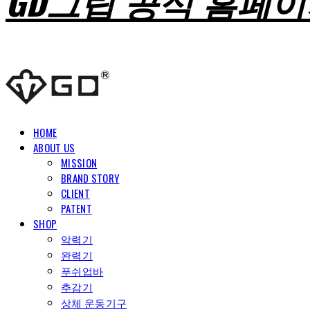
GD그립 공식 홈페
HOME
ABOUT US
MISSION
BRAND STORY
CLIENT
PATENT
SHOP
악력기
완력기
푸쉬업바
추감기
상체 운동기구