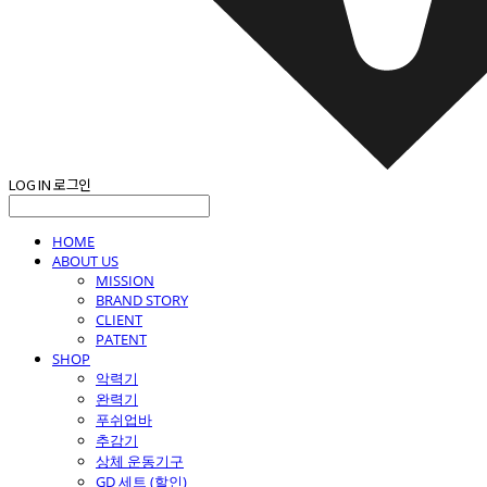
LOG IN
로그인
HOME
ABOUT US
MISSION
BRAND STORY
CLIENT
PATENT
SHOP
악력기
완력기
푸쉬업바
추감기
상체 운동기구
GD 세트 (할인)