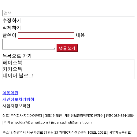
수정하기
삭제하기
글쓴이
내용
댓글 쓰기
목록으로 가기
페이스북
카카오톡
네이버 블로그
이용약관
개인정보처리방침
사업자정보확인
상호: 주식회사 지디아이앤디 | 대표: 안태진 | 개인정보관리책임자: 안지수 | 전화: 032-584-1584
| 이메일: goldia7@gmail.com / jisuan.gdind@gmail.com
주소: 인천광역시 서구 가정로 37번길 33 가좌IC지식산업센터 105호, 205호 | 사업자등록번호: