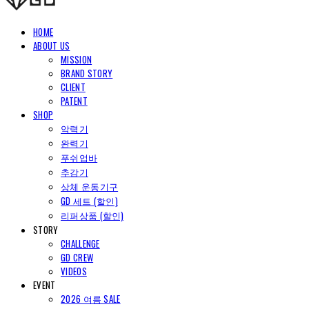
HOME
ABOUT US
MISSION
BRAND STORY
CLIENT
PATENT
SHOP
악력기
완력기
푸쉬업바
추감기
상체 운동기구
GD 세트 (할인)
리퍼상품 (할인)
STORY
CHALLENGE
GD CREW
VIDEOS
EVENT
2026 여름 SALE