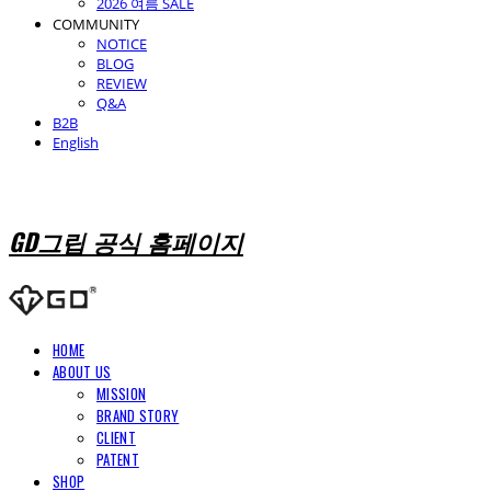
2026 여름 SALE
COMMUNITY
NOTICE
BLOG
REVIEW
Q&A
B2B
English
GD그립 공식 홈페이지
HOME
ABOUT US
MISSION
BRAND STORY
CLIENT
PATENT
SHOP