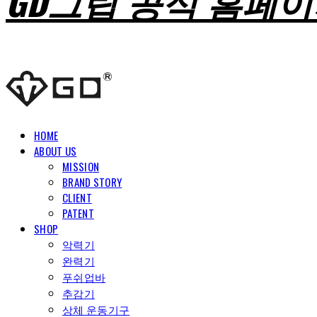
GD그립 공식 홈페
HOME
ABOUT US
MISSION
BRAND STORY
CLIENT
PATENT
SHOP
악력기
완력기
푸쉬업바
추감기
상체 운동기구