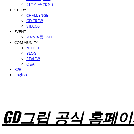
리퍼상품 (할인)
STORY
CHALLENGE
GD CREW
VIDEOS
EVENT
2026 여름 SALE
COMMUNITY
NOTICE
BLOG
REVIEW
Q&A
B2B
English
GD그립 공식 홈페