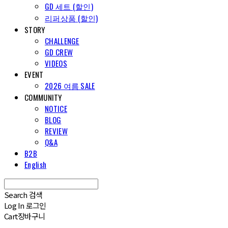
GD 세트 (할인)
리퍼상품 (할인)
STORY
CHALLENGE
GD CREW
VIDEOS
EVENT
2026 여름 SALE
COMMUNITY
NOTICE
BLOG
REVIEW
Q&A
B2B
English
Search
검색
Log In
로그인
Cart
장바구니