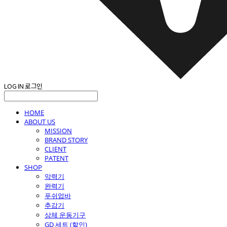
LOG IN
로그인
HOME
ABOUT US
MISSION
BRAND STORY
CLIENT
PATENT
SHOP
악력기
완력기
푸쉬업바
추감기
상체 운동기구
GD 세트 (할인)