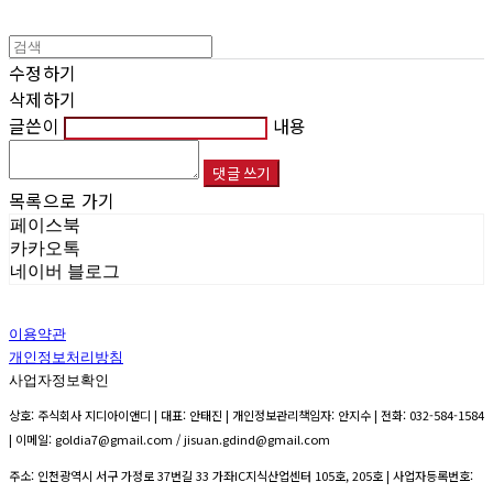
수정하기
삭제하기
글쓴이
내용
댓글 쓰기
목록으로 가기
페이스북
카카오톡
네이버 블로그
이용약관
개인정보처리방침
사업자정보확인
상호: 주식회사 지디아이앤디 | 대표: 안태진 | 개인정보관리책임자: 안지수 | 전화: 032-584-1584
| 이메일: goldia7@gmail.com / jisuan.gdind@gmail.com
주소: 인천광역시 서구 가정로 37번길 33 가좌IC지식산업센터 105호, 205호 | 사업자등록번호: