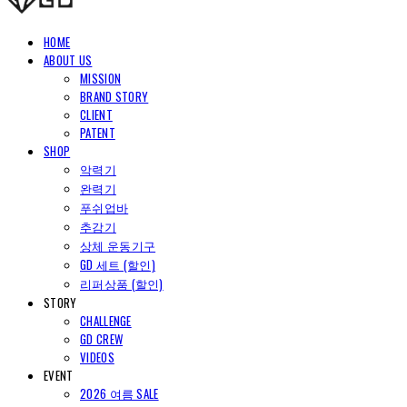
HOME
ABOUT US
MISSION
BRAND STORY
CLIENT
PATENT
SHOP
악력기
완력기
푸쉬업바
추감기
상체 운동기구
GD 세트 (할인)
리퍼상품 (할인)
STORY
CHALLENGE
GD CREW
VIDEOS
EVENT
2026 여름 SALE