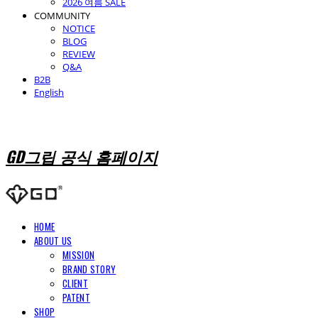
2026 여름 SALE
COMMUNITY
NOTICE
BLOG
REVIEW
Q&A
B2B
English
GD그립 공식 홈페이지
HOME
ABOUT US
MISSION
BRAND STORY
CLIENT
PATENT
SHOP