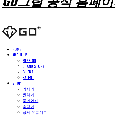
GD그립 공식 홈페
HOME
ABOUT US
MISSION
BRAND STORY
CLIENT
PATENT
SHOP
악력기
완력기
푸쉬업바
추감기
상체 운동기구