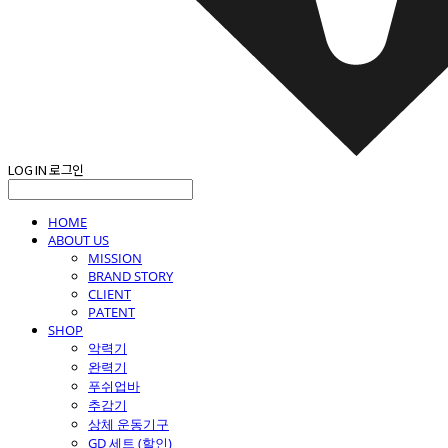
LOG IN
로그인
HOME
ABOUT US
MISSION
BRAND STORY
CLIENT
PATENT
SHOP
악력기
완력기
푸쉬업바
추감기
상체 운동기구
GD 세트 (할인)