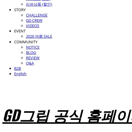
리퍼상품 (할인)
STORY
CHALLENGE
GD CREW
VIDEOS
EVENT
2026 여름 SALE
COMMUNITY
NOTICE
BLOG
REVIEW
Q&A
B2B
English
GD그립 공식 홈페