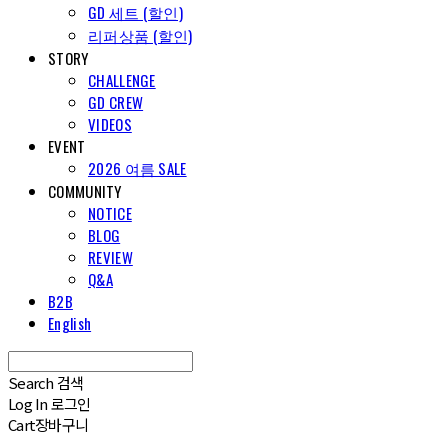
GD 세트 (할인)
리퍼상품 (할인)
STORY
CHALLENGE
GD CREW
VIDEOS
EVENT
2026 여름 SALE
COMMUNITY
NOTICE
BLOG
REVIEW
Q&A
B2B
English
Search
검색
Log In
로그인
Cart
장바구니