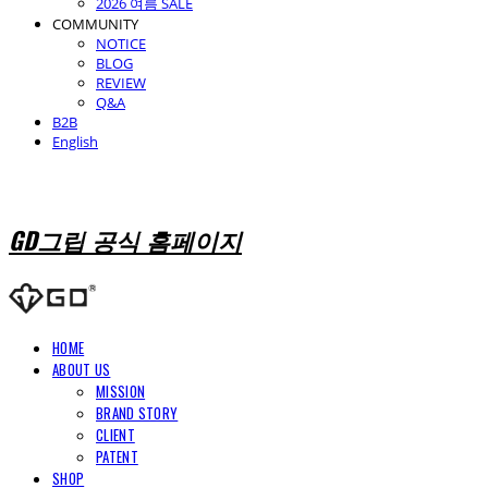
2026 여름 SALE
COMMUNITY
NOTICE
BLOG
REVIEW
Q&A
B2B
English
GD그립 공식 홈페이지
HOME
ABOUT US
MISSION
BRAND STORY
CLIENT
PATENT
SHOP