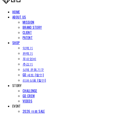
HOME
ABOUT US
MISSION
BRAND STORY
CLIENT
PATENT
SHOP
악력기
완력기
푸쉬업바
추감기
상체 운동기구
GD 세트 (할인)
리퍼상품 (할인)
STORY
CHALLENGE
GD CREW
VIDEOS
EVENT
2026 여름 SALE