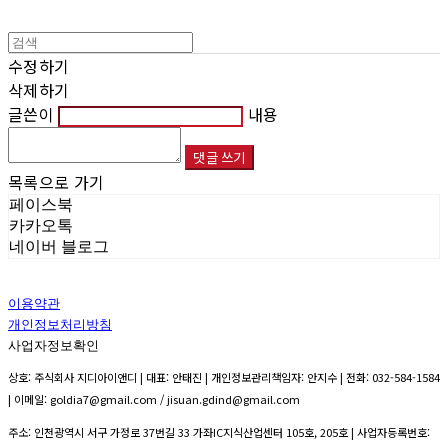
수정하기
삭제하기
글쓴이
내용
댓글 쓰기
목록으로 가기
페이스북
카카오톡
네이버 블로그
이용약관
개인정보처리방침
사업자정보확인
상호: 주식회사 지디아이앤디 | 대표: 안태진 | 개인정보관리책임자: 안지수 | 전화: 032-584-1584
| 이메일: goldia7@gmail.com / jisuan.gdind@gmail.com
주소: 인천광역시 서구 가정로 37번길 33 가좌IC지식산업센터 105호, 205호 | 사업자등록번호: