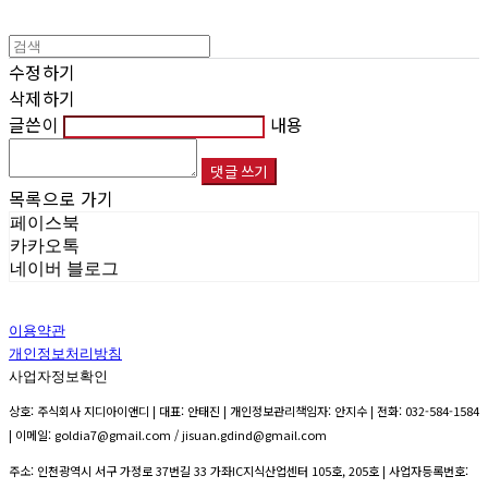
수정하기
삭제하기
글쓴이
내용
댓글 쓰기
목록으로 가기
페이스북
카카오톡
네이버 블로그
이용약관
개인정보처리방침
사업자정보확인
상호: 주식회사 지디아이앤디 | 대표: 안태진 | 개인정보관리책임자: 안지수 | 전화: 032-584-1584
| 이메일: goldia7@gmail.com / jisuan.gdind@gmail.com
주소: 인천광역시 서구 가정로 37번길 33 가좌IC지식산업센터 105호, 205호 | 사업자등록번호: