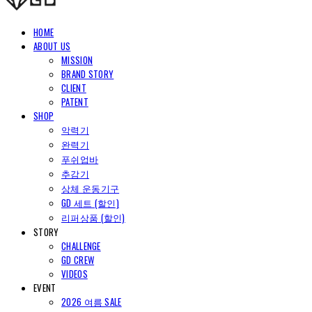
HOME
ABOUT US
MISSION
BRAND STORY
CLIENT
PATENT
SHOP
악력기
완력기
푸쉬업바
추감기
상체 운동기구
GD 세트 (할인)
리퍼상품 (할인)
STORY
CHALLENGE
GD CREW
VIDEOS
EVENT
2026 여름 SALE