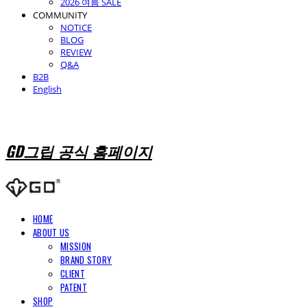
2026 여름 SALE
COMMUNITY
NOTICE
BLOG
REVIEW
Q&A
B2B
English
GD그립 공식 홈페이지
HOME
ABOUT US
MISSION
BRAND STORY
CLIENT
PATENT
SHOP