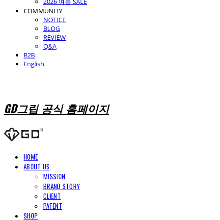
2026 여름 SALE
COMMUNITY
NOTICE
BLOG
REVIEW
Q&A
B2B
English
GD그립 공식 홈페이지
HOME
ABOUT US
MISSION
BRAND STORY
CLIENT
PATENT
SHOP