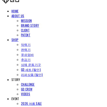
HOME
ABOUT US
MISSION
BRAND STORY
CLIENT
PATENT
SHOP
악력기
완력기
푸쉬업바
추감기
상체 운동기구
GD 세트 (할인)
리퍼상품 (할인)
STORY
CHALLENGE
GD CREW
VIDEOS
EVENT
2026 여름 SALE