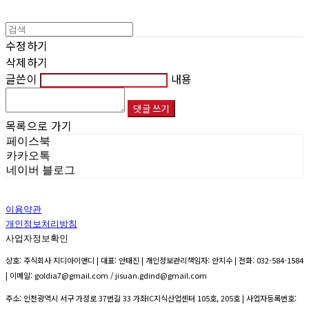
수정하기
삭제하기
글쓴이
내용
댓글 쓰기
목록으로 가기
페이스북
카카오톡
네이버 블로그
이용약관
개인정보처리방침
사업자정보확인
상호: 주식회사 지디아이앤디 | 대표: 안태진 | 개인정보관리책임자: 안지수 | 전화: 032-584-1584
| 이메일: goldia7@gmail.com / jisuan.gdind@gmail.com
주소: 인천광역시 서구 가정로 37번길 33 가좌IC지식산업센터 105호, 205호 | 사업자등록번호: