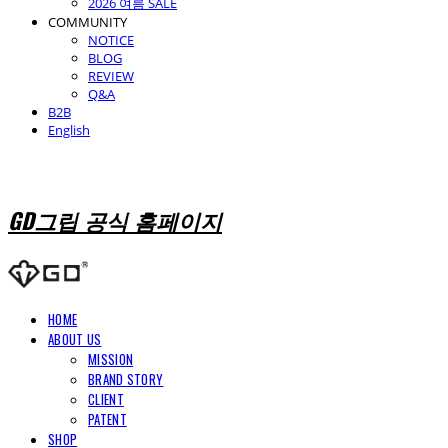
2026 여름 SALE
COMMUNITY
NOTICE
BLOG
REVIEW
Q&A
B2B
English
GD그립 공식 홈페이지
HOME
ABOUT US
MISSION
BRAND STORY
CLIENT
PATENT
SHOP