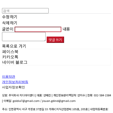
수정하기
삭제하기
글쓴이
내용
댓글 쓰기
목록으로 가기
페이스북
카카오톡
네이버 블로그
이용약관
개인정보처리방침
사업자정보확인
상호: 주식회사 지디아이앤디 | 대표: 안태진 | 개인정보관리책임자: 안지수 | 전화: 032-584-1584
| 이메일: goldia7@gmail.com / jisuan.gdind@gmail.com
주소: 인천광역시 서구 가정로 37번길 33 가좌IC지식산업센터 105호, 205호 | 사업자등록번호: