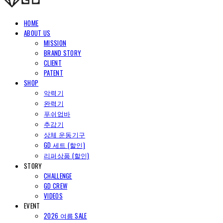
HOME
ABOUT US
MISSION
BRAND STORY
CLIENT
PATENT
SHOP
악력기
완력기
푸쉬업바
추감기
상체 운동기구
GD 세트 (할인)
리퍼상품 (할인)
STORY
CHALLENGE
GD CREW
VIDEOS
EVENT
2026 여름 SALE