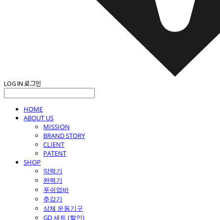
LOG IN
로그인
HOME
ABOUT US
MISSION
BRAND STORY
CLIENT
PATENT
SHOP
악력기
완력기
푸쉬업바
추감기
상체 운동기구
GD 세트 (할인)