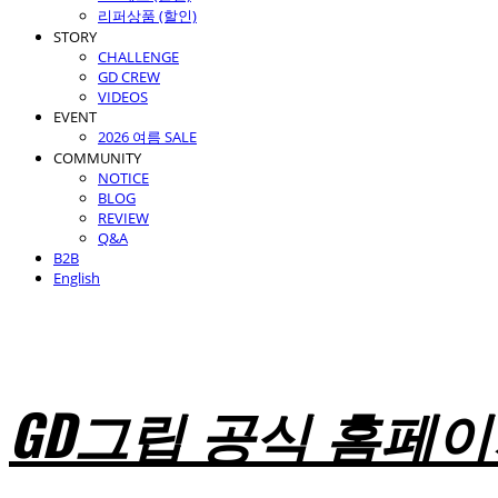
리퍼상품 (할인)
STORY
CHALLENGE
GD CREW
VIDEOS
EVENT
2026 여름 SALE
COMMUNITY
NOTICE
BLOG
REVIEW
Q&A
B2B
English
GD그립 공식 홈페