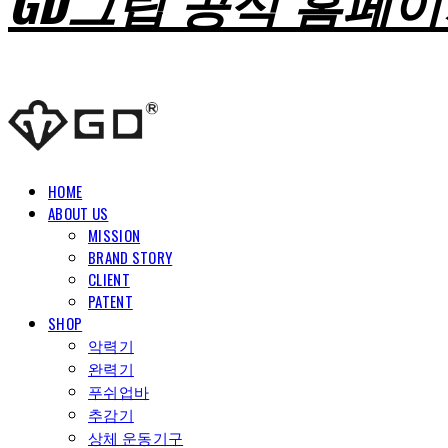
GD그립 공식 홈페
HOME
ABOUT US
MISSION
BRAND STORY
CLIENT
PATENT
SHOP
악력기
완력기
푸쉬업바
추감기
상체 운동기구