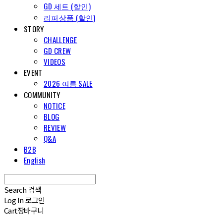
GD 세트 (할인)
리퍼상품 (할인)
STORY
CHALLENGE
GD CREW
VIDEOS
EVENT
2026 여름 SALE
COMMUNITY
NOTICE
BLOG
REVIEW
Q&A
B2B
English
Search
검색
Log In
로그인
Cart
장바구니