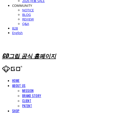
2026 여름 SALE
COMMUNITY
NOTICE
BLOG
REVIEW
Q&A
B2B
English
GD그립 공식 홈페이지
HOME
ABOUT US
MISSION
BRAND STORY
CLIENT
PATENT
SHOP