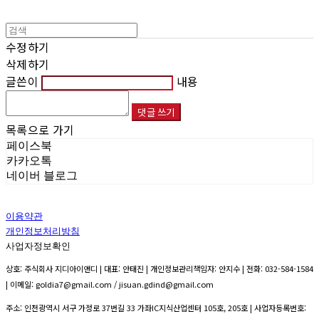
수정하기
삭제하기
글쓴이
내용
댓글 쓰기
목록으로 가기
페이스북
카카오톡
네이버 블로그
이용약관
개인정보처리방침
사업자정보확인
상호: 주식회사 지디아이앤디 | 대표: 안태진 | 개인정보관리책임자: 안지수 | 전화: 032-584-1584
| 이메일: goldia7@gmail.com / jisuan.gdind@gmail.com
주소: 인천광역시 서구 가정로 37번길 33 가좌IC지식산업센터 105호, 205호 | 사업자등록번호: