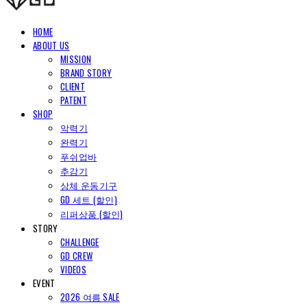
HOME
ABOUT US
MISSION
BRAND STORY
CLIENT
PATENT
SHOP
악력기
완력기
푸쉬업바
추감기
상체 운동기구
GD 세트 (할인)
리퍼상품 (할인)
STORY
CHALLENGE
GD CREW
VIDEOS
EVENT
2026 여름 SALE