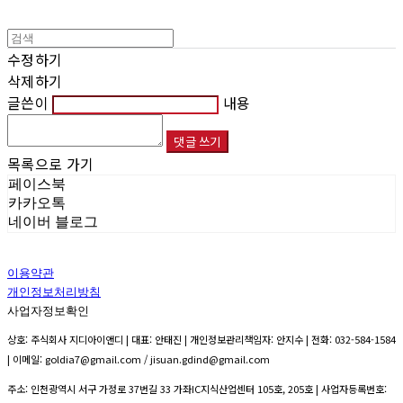
수정하기
삭제하기
글쓴이
내용
댓글 쓰기
목록으로 가기
페이스북
카카오톡
네이버 블로그
이용약관
개인정보처리방침
사업자정보확인
상호: 주식회사 지디아이앤디 | 대표: 안태진 | 개인정보관리책임자: 안지수 | 전화: 032-584-1584
| 이메일: goldia7@gmail.com / jisuan.gdind@gmail.com
주소: 인천광역시 서구 가정로 37번길 33 가좌IC지식산업센터 105호, 205호 | 사업자등록번호: