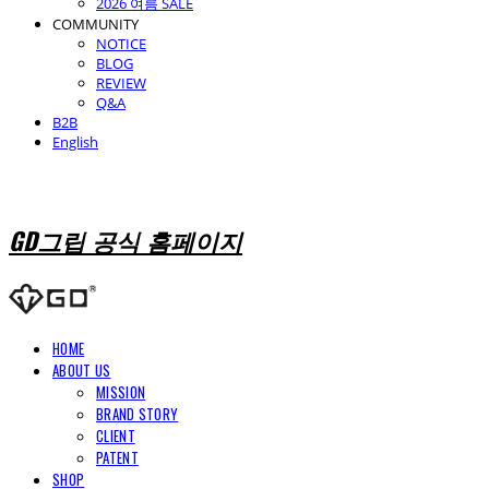
2026 여름 SALE
COMMUNITY
NOTICE
BLOG
REVIEW
Q&A
B2B
English
GD그립 공식 홈페이지
HOME
ABOUT US
MISSION
BRAND STORY
CLIENT
PATENT
SHOP