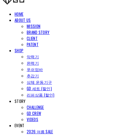
HOME
ABOUT US
MISSION
BRAND STORY
CLIENT
PATENT
SHOP
악력기
완력기
푸쉬업바
추감기
상체 운동기구
GD 세트 (할인)
리퍼상품 (할인)
STORY
CHALLENGE
GD CREW
VIDEOS
EVENT
2026 여름 SALE