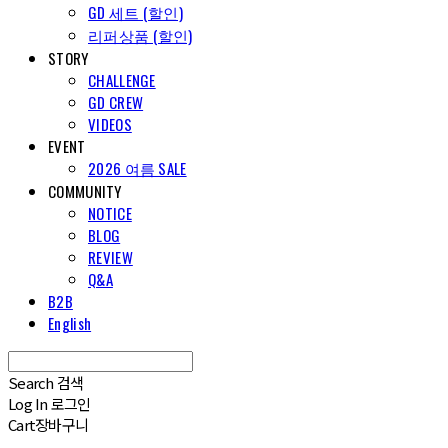
GD 세트 (할인)
리퍼상품 (할인)
STORY
CHALLENGE
GD CREW
VIDEOS
EVENT
2026 여름 SALE
COMMUNITY
NOTICE
BLOG
REVIEW
Q&A
B2B
English
Search
검색
Log In
로그인
Cart
장바구니