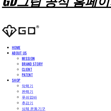
GD그립 공식 홈페
HOME
ABOUT US
MISSION
BRAND STORY
CLIENT
PATENT
SHOP
악력기
완력기
푸쉬업바
추감기
상체 운동기구