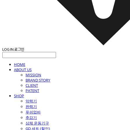
LOG IN
로그인
HOME
ABOUT US
MISSION
BRAND STORY
CLIENT
PATENT
SHOP
악력기
완력기
푸쉬업바
추감기
상체 운동기구
GD 세트 (할인)