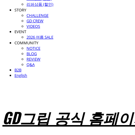
리퍼상품 (할인)
STORY
CHALLENGE
GD CREW
VIDEOS
EVENT
2026 여름 SALE
COMMUNITY
NOTICE
BLOG
REVIEW
Q&A
B2B
English
GD그립 공식 홈페