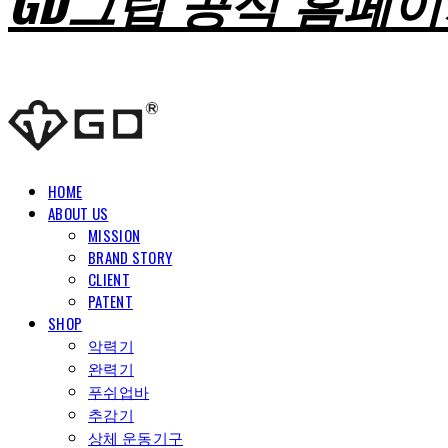
GD그립 공식 홈페
HOME
ABOUT US
MISSION
BRAND STORY
CLIENT
PATENT
SHOP
악력기
완력기
푸쉬업바
추감기
상체 운동기구