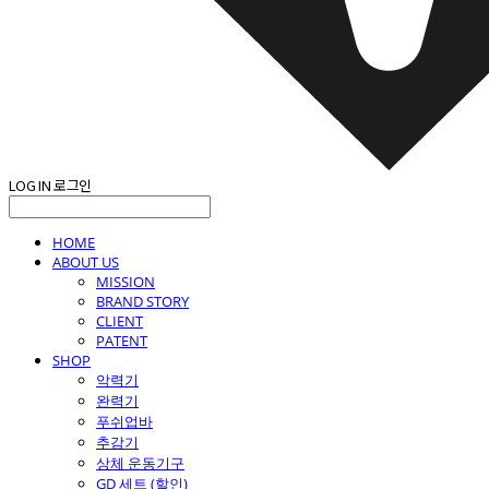
LOG IN
로그인
HOME
ABOUT US
MISSION
BRAND STORY
CLIENT
PATENT
SHOP
악력기
완력기
푸쉬업바
추감기
상체 운동기구
GD 세트 (할인)