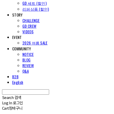
GD 세트 (할인)
리퍼상품 (할인)
STORY
CHALLENGE
GD CREW
VIDEOS
EVENT
2026 여름 SALE
COMMUNITY
NOTICE
BLOG
REVIEW
Q&A
B2B
English
Search
검색
Log In
로그인
Cart
장바구니