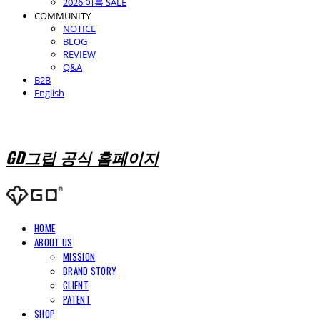
2026 여름 SALE
COMMUNITY
NOTICE
BLOG
REVIEW
Q&A
B2B
English
GD그립 공식 홈페이지
HOME
ABOUT US
MISSION
BRAND STORY
CLIENT
PATENT
SHOP