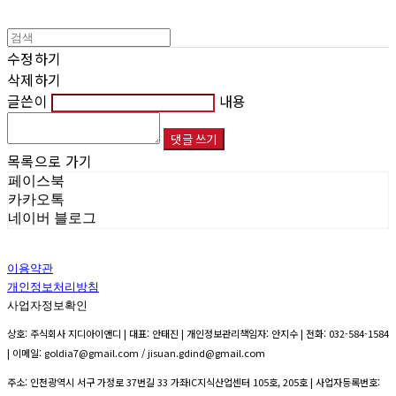
수정하기
삭제하기
글쓴이
내용
댓글 쓰기
목록으로 가기
페이스북
카카오톡
네이버 블로그
이용약관
개인정보처리방침
사업자정보확인
상호: 주식회사 지디아이앤디 | 대표: 안태진 | 개인정보관리책임자: 안지수 | 전화: 032-584-1584
| 이메일: goldia7@gmail.com / jisuan.gdind@gmail.com
주소: 인천광역시 서구 가정로 37번길 33 가좌IC지식산업센터 105호, 205호 | 사업자등록번호: