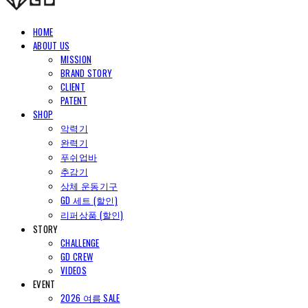
HOME
ABOUT US
MISSION
BRAND STORY
CLIENT
PATENT
SHOP
악력기
완력기
푸쉬업바
추감기
상체 운동기구
GD 세트 (할인)
리퍼상품 (할인)
STORY
CHALLENGE
GD CREW
VIDEOS
EVENT
2026 여름 SALE