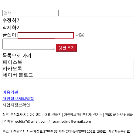
수정하기
삭제하기
글쓴이
내용
댓글 쓰기
목록으로 가기
페이스북
카카오톡
네이버 블로그
이용약관
개인정보처리방침
사업자정보확인
상호: 주식회사 지디아이앤디 | 대표: 안태진 | 개인정보관리책임자: 안지수 | 전화: 032-584-1584
| 이메일: goldia7@gmail.com / jisuan.gdind@gmail.com
주소: 인천광역시 서구 가정로 37번길 33 가좌IC지식산업센터 105호, 205호 | 사업자등록번호: