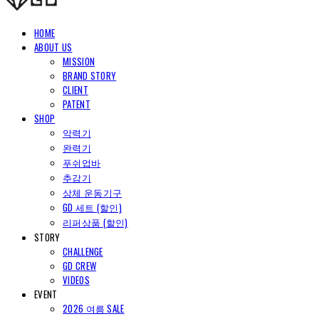
HOME
ABOUT US
MISSION
BRAND STORY
CLIENT
PATENT
SHOP
악력기
완력기
푸쉬업바
추감기
상체 운동기구
GD 세트 (할인)
리퍼상품 (할인)
STORY
CHALLENGE
GD CREW
VIDEOS
EVENT
2026 여름 SALE