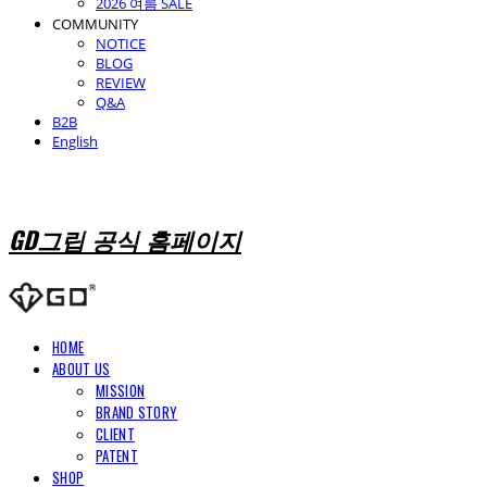
2026 여름 SALE
COMMUNITY
NOTICE
BLOG
REVIEW
Q&A
B2B
English
GD그립 공식 홈페이지
HOME
ABOUT US
MISSION
BRAND STORY
CLIENT
PATENT
SHOP