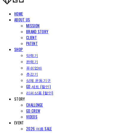
HOME
ABOUT US
MISSION
BRAND STORY
CLIENT
PATENT
SHOP
악력기
완력기
푸쉬업바
추감기
상체 운동기구
GD 세트 (할인)
리퍼상품 (할인)
STORY
CHALLENGE
GD CREW
VIDEOS
EVENT
2026 여름 SALE