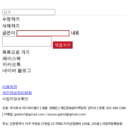
수정하기
삭제하기
글쓴이
내용
댓글 쓰기
목록으로 가기
페이스북
카카오톡
네이버 블로그
이용약관
개인정보처리방침
사업자정보확인
상호: 주식회사 지디아이앤디 | 대표: 안태진 | 개인정보관리책임자: 안지수 | 전화: 032-584-1584
| 이메일: goldia7@gmail.com / jisuan.gdind@gmail.com
주소: 인천광역시 서구 가정로 37번길 33 가좌IC지식산업센터 105호, 205호 | 사업자등록번호: