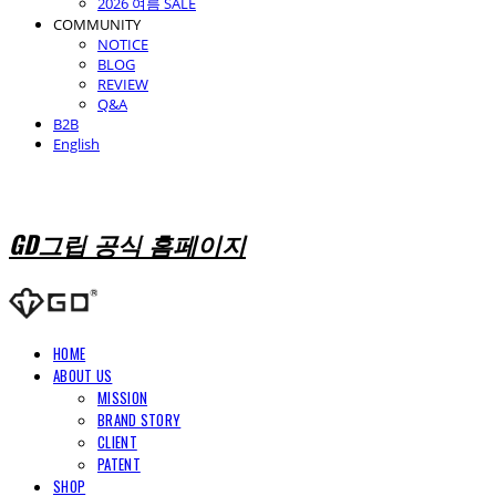
2026 여름 SALE
COMMUNITY
NOTICE
BLOG
REVIEW
Q&A
B2B
English
GD그립 공식 홈페이지
HOME
ABOUT US
MISSION
BRAND STORY
CLIENT
PATENT
SHOP