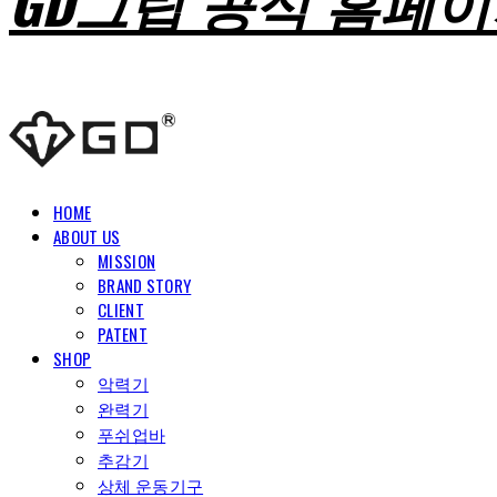
GD그립 공식 홈페
HOME
ABOUT US
MISSION
BRAND STORY
CLIENT
PATENT
SHOP
악력기
완력기
푸쉬업바
추감기
상체 운동기구