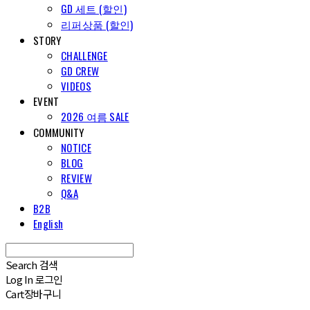
GD 세트 (할인)
리퍼상품 (할인)
STORY
CHALLENGE
GD CREW
VIDEOS
EVENT
2026 여름 SALE
COMMUNITY
NOTICE
BLOG
REVIEW
Q&A
B2B
English
Search
검색
Log In
로그인
Cart
장바구니