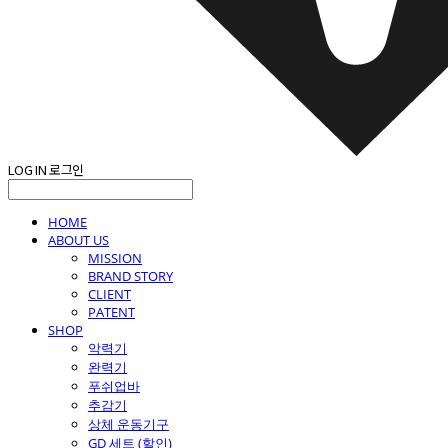
LOG IN
로그인
HOME
ABOUT US
MISSION
BRAND STORY
CLIENT
PATENT
SHOP
악력기
완력기
푸쉬업바
추감기
상체 운동기구
GD 세트 (할인)