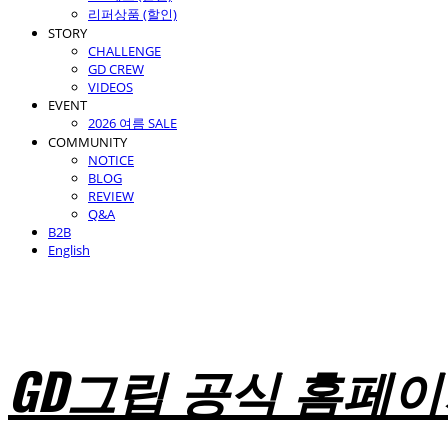
리퍼상품 (할인)
STORY
CHALLENGE
GD CREW
VIDEOS
EVENT
2026 여름 SALE
COMMUNITY
NOTICE
BLOG
REVIEW
Q&A
B2B
English
GD그립 공식 홈페