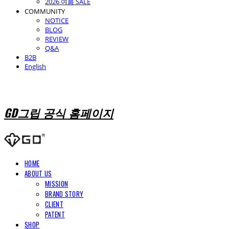
2026 여름 SALE
COMMUNITY
NOTICE
BLOG
REVIEW
Q&A
B2B
English
GD그립 공식 홈페이지
HOME
ABOUT US
MISSION
BRAND STORY
CLIENT
PATENT
SHOP