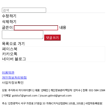
수정하기
삭제하기
글쓴이
내용
댓글 쓰기
목록으로 가기
페이스북
카카오톡
네이버 블로그
이용약관
개인정보처리방침
사업자정보확인
상호: 주식회사 지디아이앤디 | 대표: 안태진 | 개인정보관리책임자: 안지수 | 전화: 032-584-1584
| 이메일: goldia7@gmail.com / jisuan.gdind@gmail.com
주소: 인천광역시 서구 가정로 37번길 33 가좌IC지식산업센터 105호, 205호 | 사업자등록번호: