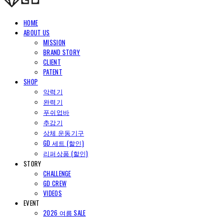
HOME
ABOUT US
MISSION
BRAND STORY
CLIENT
PATENT
SHOP
악력기
완력기
푸쉬업바
추감기
상체 운동기구
GD 세트 (할인)
리퍼상품 (할인)
STORY
CHALLENGE
GD CREW
VIDEOS
EVENT
2026 여름 SALE