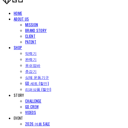
HOME
ABOUT US
MISSION
BRAND STORY
CLIENT
PATENT
SHOP
악력기
완력기
푸쉬업바
추감기
상체 운동기구
GD 세트 (할인)
리퍼상품 (할인)
STORY
CHALLENGE
GD CREW
VIDEOS
EVENT
2026 여름 SALE