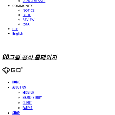
2026 여름 SALE
COMMUNITY
NOTICE
BLOG
REVIEW
Q&A
B2B
English
GD그립 공식 홈페이지
HOME
ABOUT US
MISSION
BRAND STORY
CLIENT
PATENT
SHOP