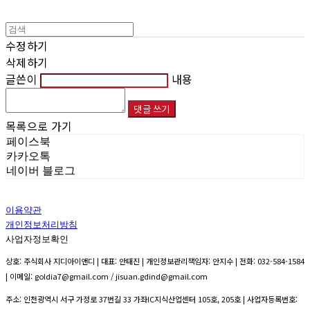
수정하기
삭제하기
글쓴이
내용
댓글 쓰기
목록으로 가기
페이스북
카카오톡
네이버 블로그
이용약관
개인정보처리방침
사업자정보확인
상호: 주식회사 지디아이앤디 | 대표: 안태진 | 개인정보관리책임자: 안지수 | 전화: 032-584-1584
| 이메일: goldia7@gmail.com / jisuan.gdind@gmail.com
주소: 인천광역시 서구 가정로 37번길 33 가좌IC지식산업센터 105호, 205호 | 사업자등록번호: