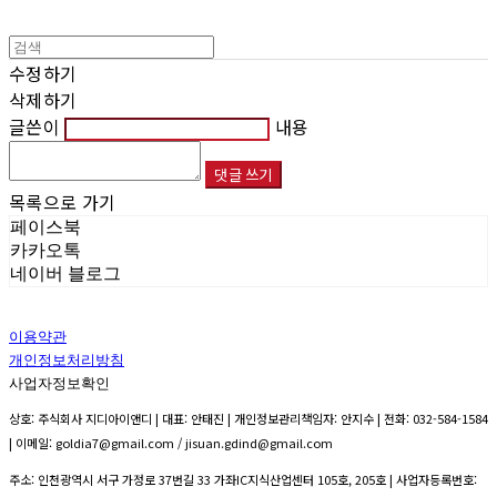
수정하기
삭제하기
글쓴이
내용
댓글 쓰기
목록으로 가기
페이스북
카카오톡
네이버 블로그
이용약관
개인정보처리방침
사업자정보확인
상호: 주식회사 지디아이앤디 | 대표: 안태진 | 개인정보관리책임자: 안지수 | 전화: 032-584-1584
| 이메일: goldia7@gmail.com / jisuan.gdind@gmail.com
주소: 인천광역시 서구 가정로 37번길 33 가좌IC지식산업센터 105호, 205호 | 사업자등록번호: