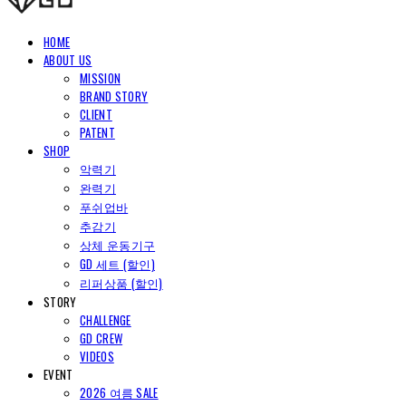
HOME
ABOUT US
MISSION
BRAND STORY
CLIENT
PATENT
SHOP
악력기
완력기
푸쉬업바
추감기
상체 운동기구
GD 세트 (할인)
리퍼상품 (할인)
STORY
CHALLENGE
GD CREW
VIDEOS
EVENT
2026 여름 SALE