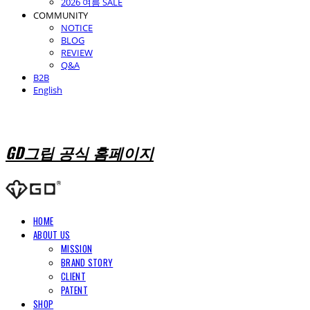
2026 여름 SALE
COMMUNITY
NOTICE
BLOG
REVIEW
Q&A
B2B
English
GD그립 공식 홈페이지
HOME
ABOUT US
MISSION
BRAND STORY
CLIENT
PATENT
SHOP