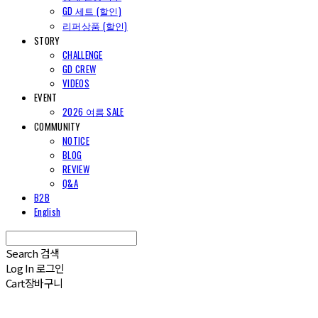
GD 세트 (할인)
리퍼상품 (할인)
STORY
CHALLENGE
GD CREW
VIDEOS
EVENT
2026 여름 SALE
COMMUNITY
NOTICE
BLOG
REVIEW
Q&A
B2B
English
Search
검색
Log In
로그인
Cart
장바구니