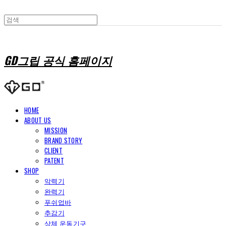
GD그립 공식 홈페이지
HOME
ABOUT US
MISSION
BRAND STORY
CLIENT
PATENT
SHOP
악력기
완력기
푸쉬업바
추감기
상체 운동기구