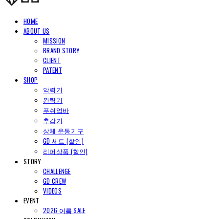
HOME
ABOUT US
MISSION
BRAND STORY
CLIENT
PATENT
SHOP
악력기
완력기
푸쉬업바
추감기
상체 운동기구
GD 세트 (할인)
리퍼상품 (할인)
STORY
CHALLENGE
GD CREW
VIDEOS
EVENT
2026 여름 SALE