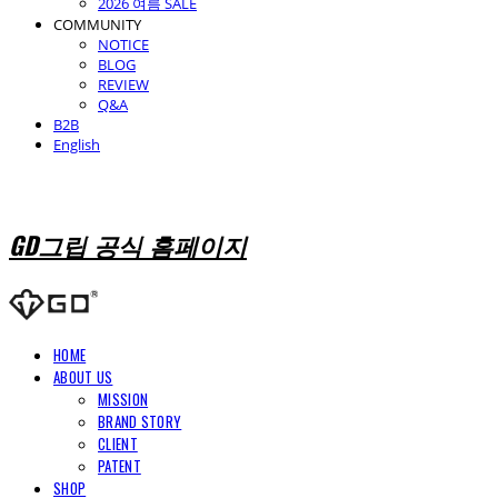
2026 여름 SALE
COMMUNITY
NOTICE
BLOG
REVIEW
Q&A
B2B
English
GD그립 공식 홈페이지
HOME
ABOUT US
MISSION
BRAND STORY
CLIENT
PATENT
SHOP