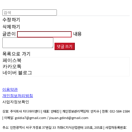
수정하기
삭제하기
글쓴이
내용
댓글 쓰기
목록으로 가기
페이스북
카카오톡
네이버 블로그
이용약관
개인정보처리방침
사업자정보확인
상호: 주식회사 지디아이앤디 | 대표: 안태진 | 개인정보관리책임자: 안지수 | 전화: 032-584-1584
| 이메일: goldia7@gmail.com / jisuan.gdind@gmail.com
주소: 인천광역시 서구 가정로 37번길 33 가좌IC지식산업센터 105호, 205호 | 사업자등록번호: