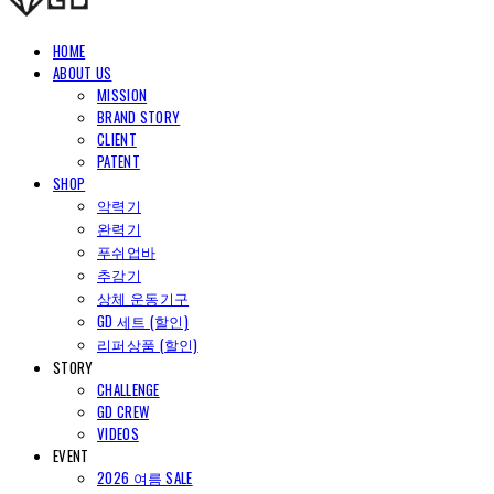
HOME
ABOUT US
MISSION
BRAND STORY
CLIENT
PATENT
SHOP
악력기
완력기
푸쉬업바
추감기
상체 운동기구
GD 세트 (할인)
리퍼상품 (할인)
STORY
CHALLENGE
GD CREW
VIDEOS
EVENT
2026 여름 SALE