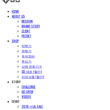
HOME
ABOUT US
MISSION
BRAND STORY
CLIENT
PATENT
SHOP
악력기
완력기
푸쉬업바
추감기
상체 운동기구
GD 세트 (할인)
리퍼상품 (할인)
STORY
CHALLENGE
GD CREW
VIDEOS
EVENT
2026 여름 SALE