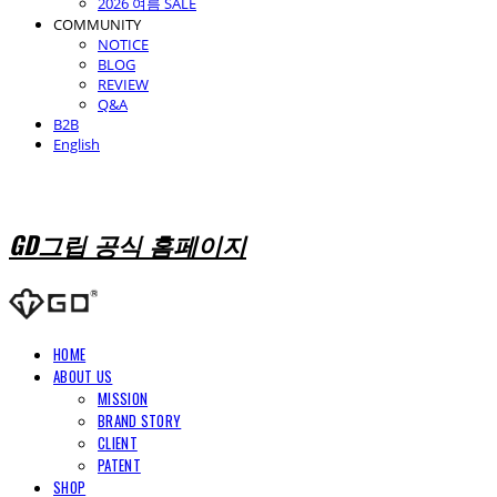
2026 여름 SALE
COMMUNITY
NOTICE
BLOG
REVIEW
Q&A
B2B
English
GD그립 공식 홈페이지
HOME
ABOUT US
MISSION
BRAND STORY
CLIENT
PATENT
SHOP