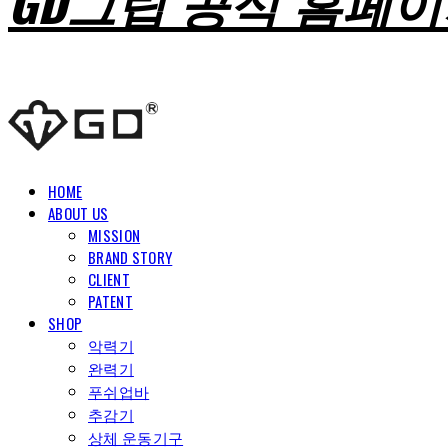
GD그립 공식 홈페
HOME
ABOUT US
MISSION
BRAND STORY
CLIENT
PATENT
SHOP
악력기
완력기
푸쉬업바
추감기
상체 운동기구