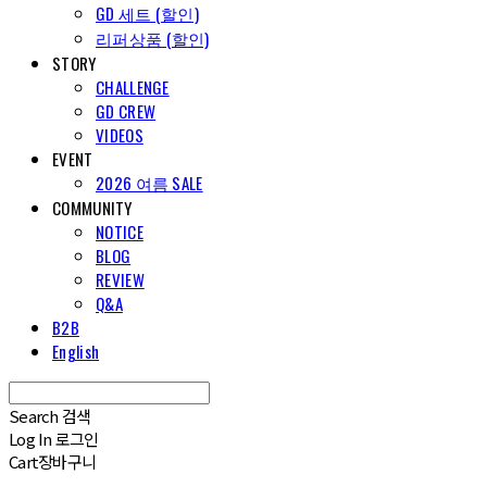
GD 세트 (할인)
리퍼상품 (할인)
STORY
CHALLENGE
GD CREW
VIDEOS
EVENT
2026 여름 SALE
COMMUNITY
NOTICE
BLOG
REVIEW
Q&A
B2B
English
Search
검색
Log In
로그인
Cart
장바구니