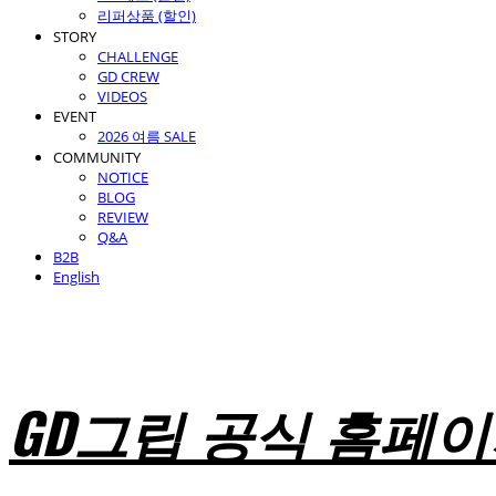
리퍼상품 (할인)
STORY
CHALLENGE
GD CREW
VIDEOS
EVENT
2026 여름 SALE
COMMUNITY
NOTICE
BLOG
REVIEW
Q&A
B2B
English
GD그립 공식 홈페