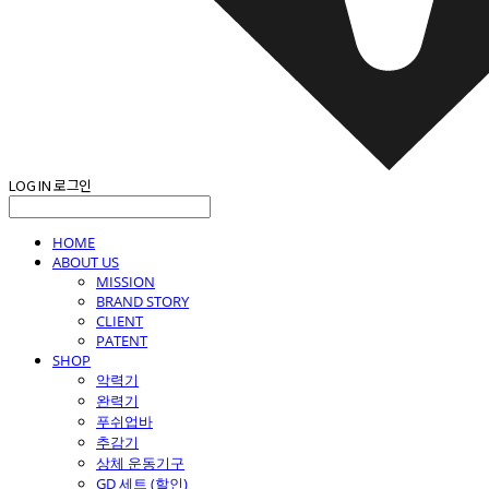
LOG IN
로그인
HOME
ABOUT US
MISSION
BRAND STORY
CLIENT
PATENT
SHOP
악력기
완력기
푸쉬업바
추감기
상체 운동기구
GD 세트 (할인)