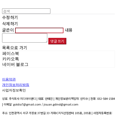
수정하기
삭제하기
글쓴이
내용
댓글 쓰기
목록으로 가기
페이스북
카카오톡
네이버 블로그
이용약관
개인정보처리방침
사업자정보확인
상호: 주식회사 지디아이앤디 | 대표: 안태진 | 개인정보관리책임자: 안지수 | 전화: 032-584-1584
| 이메일: goldia7@gmail.com / jisuan.gdind@gmail.com
주소: 인천광역시 서구 가정로 37번길 33 가좌IC지식산업센터 105호, 205호 | 사업자등록번호: