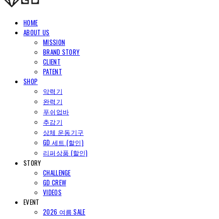
HOME
ABOUT US
MISSION
BRAND STORY
CLIENT
PATENT
SHOP
악력기
완력기
푸쉬업바
추감기
상체 운동기구
GD 세트 (할인)
리퍼상품 (할인)
STORY
CHALLENGE
GD CREW
VIDEOS
EVENT
2026 여름 SALE