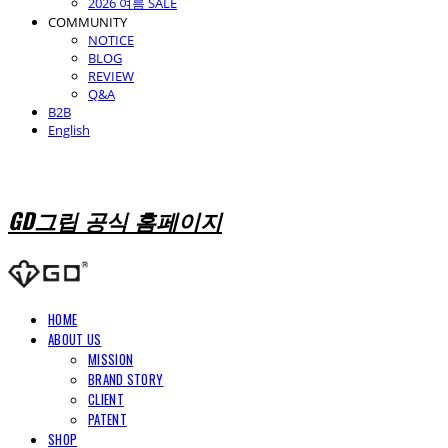
2026 여름 SALE
COMMUNITY
NOTICE
BLOG
REVIEW
Q&A
B2B
English
GD그립 공식 홈페이지
HOME
ABOUT US
MISSION
BRAND STORY
CLIENT
PATENT
SHOP