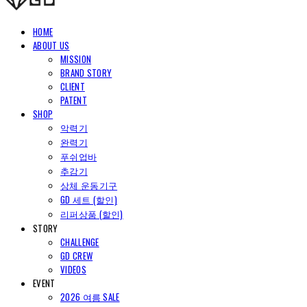
HOME
ABOUT US
MISSION
BRAND STORY
CLIENT
PATENT
SHOP
악력기
완력기
푸쉬업바
추감기
상체 운동기구
GD 세트 (할인)
리퍼상품 (할인)
STORY
CHALLENGE
GD CREW
VIDEOS
EVENT
2026 여름 SALE