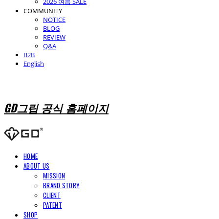
2026 여름 SALE
COMMUNITY
NOTICE
BLOG
REVIEW
Q&A
B2B
English
GD그립 공식 홈페이지
HOME
ABOUT US
MISSION
BRAND STORY
CLIENT
PATENT
SHOP