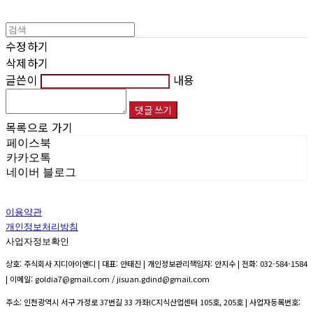
수정하기
삭제하기
글쓴이
내용
댓글 쓰기
목록으로 가기
페이스북
카카오톡
네이버 블로그
이용약관
개인정보처리방침
사업자정보확인
상호: 주식회사 지디아이앤디 | 대표: 안태진 | 개인정보관리책임자: 안지수 | 전화: 032-584-1584
| 이메일: goldia7@gmail.com / jisuan.gdind@gmail.com
주소: 인천광역시 서구 가정로 37번길 33 가좌IC지식산업센터 105호, 205호 | 사업자등록번호: