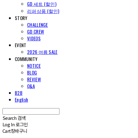
GD 세트 (할인)
리퍼상품 (할인)
STORY
CHALLENGE
GD CREW
VIDEOS
EVENT
2026 여름 SALE
COMMUNITY
NOTICE
BLOG
REVIEW
Q&A
B2B
English
Search
검색
Log In
로그인
Cart
장바구니