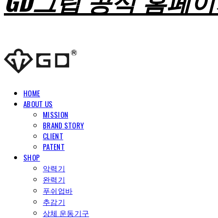
GD그립 공식 홈페
HOME
ABOUT US
MISSION
BRAND STORY
CLIENT
PATENT
SHOP
악력기
완력기
푸쉬업바
추감기
상체 운동기구