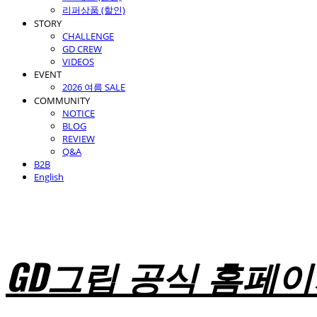
리퍼상품 (할인)
STORY
CHALLENGE
GD CREW
VIDEOS
EVENT
2026 여름 SALE
COMMUNITY
NOTICE
BLOG
REVIEW
Q&A
B2B
English
GD그립 공식 홈페