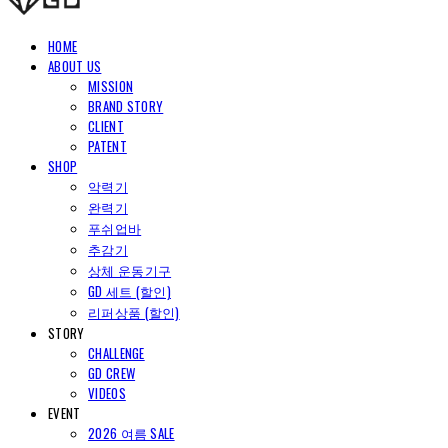
HOME
ABOUT US
MISSION
BRAND STORY
CLIENT
PATENT
SHOP
악력기
완력기
푸쉬업바
추감기
상체 운동기구
GD 세트 (할인)
리퍼상품 (할인)
STORY
CHALLENGE
GD CREW
VIDEOS
EVENT
2026 여름 SALE