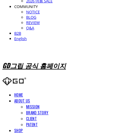
2026 여름 SALE
COMMUNITY
NOTICE
BLOG
REVIEW
Q&A
B2B
English
GD그립 공식 홈페이지
HOME
ABOUT US
MISSION
BRAND STORY
CLIENT
PATENT
SHOP