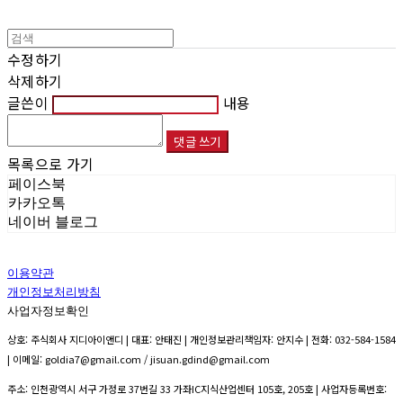
수정하기
삭제하기
글쓴이
내용
댓글 쓰기
목록으로 가기
페이스북
카카오톡
네이버 블로그
이용약관
개인정보처리방침
사업자정보확인
상호: 주식회사 지디아이앤디 | 대표: 안태진 | 개인정보관리책임자: 안지수 | 전화: 032-584-1584
| 이메일: goldia7@gmail.com / jisuan.gdind@gmail.com
주소: 인천광역시 서구 가정로 37번길 33 가좌IC지식산업센터 105호, 205호 | 사업자등록번호: