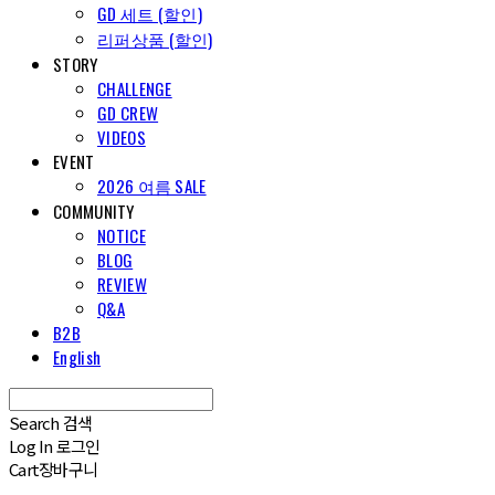
GD 세트 (할인)
리퍼상품 (할인)
STORY
CHALLENGE
GD CREW
VIDEOS
EVENT
2026 여름 SALE
COMMUNITY
NOTICE
BLOG
REVIEW
Q&A
B2B
English
Search
검색
Log In
로그인
Cart
장바구니