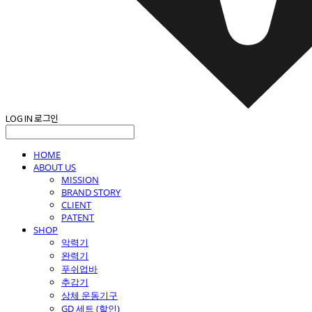
LOG IN
로그인
HOME
ABOUT US
MISSION
BRAND STORY
CLIENT
PATENT
SHOP
악력기
완력기
푸쉬업바
추감기
상체 운동기구
GD 세트 (할인)