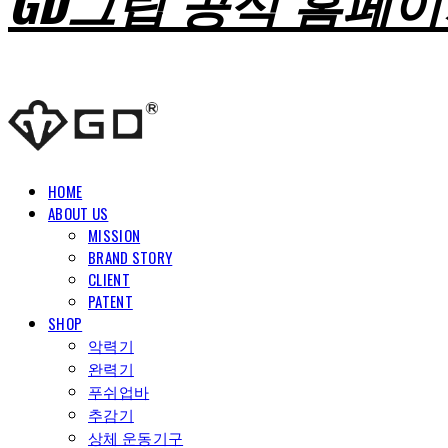
GD그립 공식 홈페
HOME
ABOUT US
MISSION
BRAND STORY
CLIENT
PATENT
SHOP
악력기
완력기
푸쉬업바
추감기
상체 운동기구