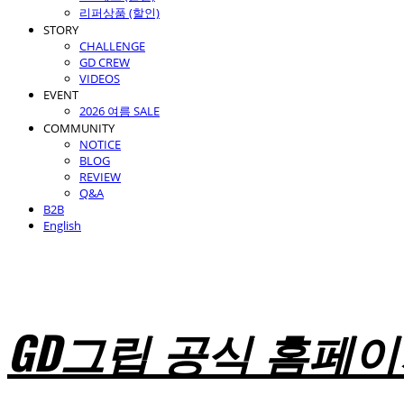
리퍼상품 (할인)
STORY
CHALLENGE
GD CREW
VIDEOS
EVENT
2026 여름 SALE
COMMUNITY
NOTICE
BLOG
REVIEW
Q&A
B2B
English
GD그립 공식 홈페