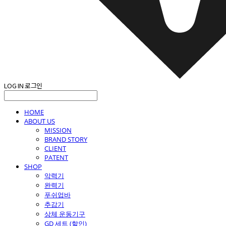
LOG IN
로그인
HOME
ABOUT US
MISSION
BRAND STORY
CLIENT
PATENT
SHOP
악력기
완력기
푸쉬업바
추감기
상체 운동기구
GD 세트 (할인)