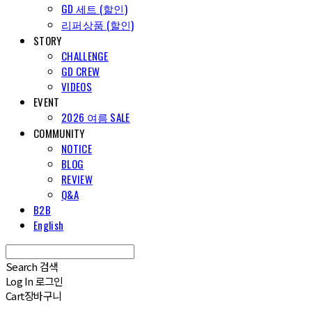
GD 세트 (할인)
리퍼상품 (할인)
STORY
CHALLENGE
GD CREW
VIDEOS
EVENT
2026 여름 SALE
COMMUNITY
NOTICE
BLOG
REVIEW
Q&A
B2B
English
Search
검색
Log In
로그인
Cart
장바구니