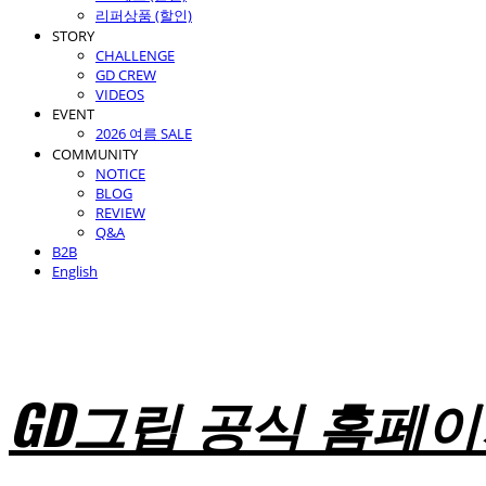
리퍼상품 (할인)
STORY
CHALLENGE
GD CREW
VIDEOS
EVENT
2026 여름 SALE
COMMUNITY
NOTICE
BLOG
REVIEW
Q&A
B2B
English
GD그립 공식 홈페