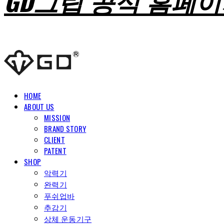
GD그립 공식 홈페
HOME
ABOUT US
MISSION
BRAND STORY
CLIENT
PATENT
SHOP
악력기
완력기
푸쉬업바
추감기
상체 운동기구