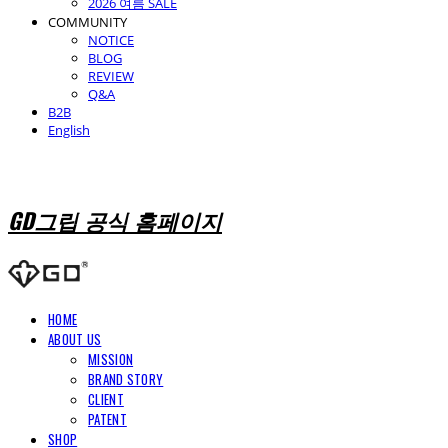
2026 여름 SALE
COMMUNITY
NOTICE
BLOG
REVIEW
Q&A
B2B
English
GD그립 공식 홈페이지
HOME
ABOUT US
MISSION
BRAND STORY
CLIENT
PATENT
SHOP