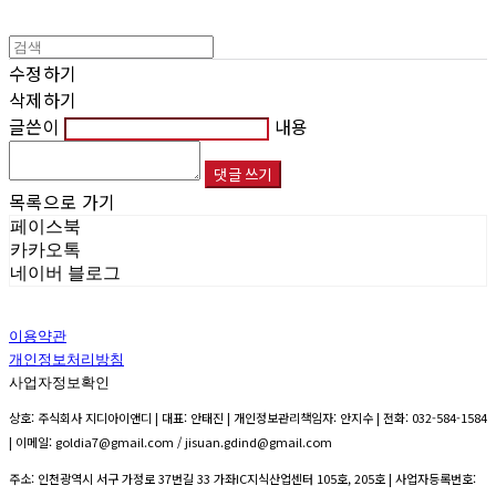
수정하기
삭제하기
글쓴이
내용
댓글 쓰기
목록으로 가기
페이스북
카카오톡
네이버 블로그
이용약관
개인정보처리방침
사업자정보확인
상호: 주식회사 지디아이앤디 | 대표: 안태진 | 개인정보관리책임자: 안지수 | 전화: 032-584-1584
| 이메일: goldia7@gmail.com / jisuan.gdind@gmail.com
주소: 인천광역시 서구 가정로 37번길 33 가좌IC지식산업센터 105호, 205호 | 사업자등록번호: