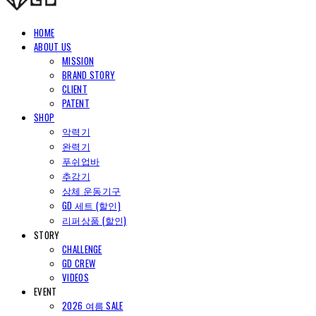
HOME
ABOUT US
MISSION
BRAND STORY
CLIENT
PATENT
SHOP
악력기
완력기
푸쉬업바
추감기
상체 운동기구
GD 세트 (할인)
리퍼상품 (할인)
STORY
CHALLENGE
GD CREW
VIDEOS
EVENT
2026 여름 SALE