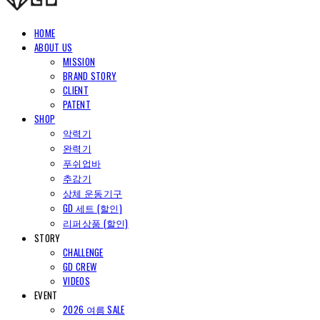
HOME
ABOUT US
MISSION
BRAND STORY
CLIENT
PATENT
SHOP
악력기
완력기
푸쉬업바
추감기
상체 운동기구
GD 세트 (할인)
리퍼상품 (할인)
STORY
CHALLENGE
GD CREW
VIDEOS
EVENT
2026 여름 SALE