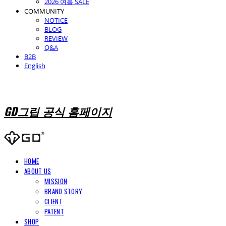
2026 여름 SALE
COMMUNITY
NOTICE
BLOG
REVIEW
Q&A
B2B
English
GD그립 공식 홈페이지
HOME
ABOUT US
MISSION
BRAND STORY
CLIENT
PATENT
SHOP